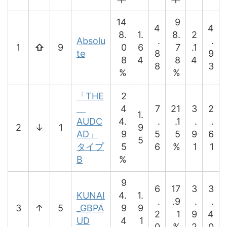
14
9
4
4
8.
1.
8.
2
Absolu
.
.
1
⇧
9
0
6
7
.1
te
8
9
8
4
8
4
8
3
%
%
「THE
2
4
7
21
3
2
1.
AUDC
4.
.
.1
.
.
2
↓
1
9
AD」
9
5
5
9
6
5
タイプ
5
6
%
1
1
B
%
9
6
17
3
3
KUNAI
4.
1.
.
.9
.
.
3
↑
5
_GBPA
9
9
2
1
9
4
UD
4
1
0
%
2
0