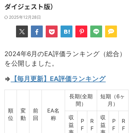
ダイジェスト版）
2025年12月28日
2024年6月のEA評価ランキング（総合）
を公開しました。
⇒
【毎月更新】EA評価ランキング
長期(全期
短期（6ヶ
間）
月）
順
変
前
EA名
収
収
位
動
回
称
P
R
P
R
益
益
F
F
F
F
率
率