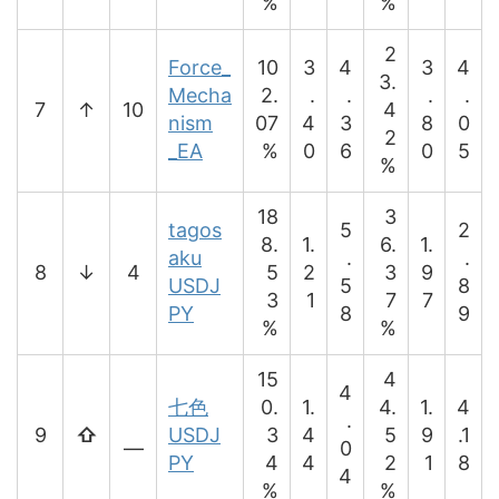
%
%
2
Force_
10
3
4
3
4
3.
Mecha
2.
.
.
.
.
7
↑
10
4
nism
07
4
3
8
0
2
_EA
%
0
6
0
5
%
18
3
tagos
5
2
8.
1.
6.
1.
aku
.
.
8
↓
4
5
2
3
9
USDJ
5
8
3
1
7
7
PY
8
9
%
%
15
4
4
七色
0.
1.
4.
1.
4
.
9
⇧
USDJ
3
4
5
9
.1
―
0
PY
4
4
2
1
8
4
%
%