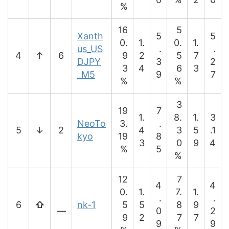
%
16
5
Xanth
5
5
0.
1.
0.
1.
us_US
.
.
4
↑
6
9
2
5
7
DJPY
3
2
3
4
6
3
_M5
9
7
%
%
3
19
7
1.
8.
1.
3
NeoTo
3.
.
5
↓
2
4
3
5
.1
kyo
19
8
3
0
9
4
%
5
%
12
7
4
4
0.
1.
7.
1.
.
.
6
⇧
nk-1
5
5
8
9
―
0
2
9
2
7
7
9
9