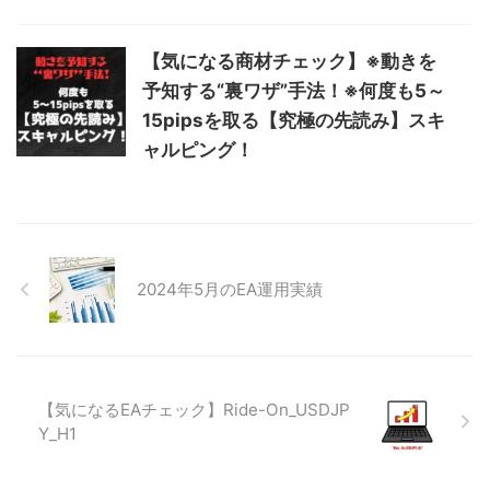
【気になる商材チェック】※動きを
予知する“裏ワザ”手法！※何度も5～
15pipsを取る【究極の先読み】スキ
ャルピング！
2024年5月のEA運用実績
【気になるEAチェック】Ride-On_USDJP
Y_H1