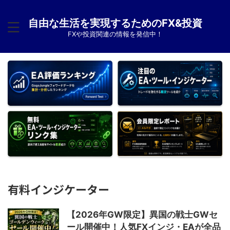
自由な生活を実現するためのFX&投資
FXや投資関連の情報を発信中！
有料インジケーター
【2026年GW限定】異国の戦士GWセ
ール開催中！人気FXインジ・EAが全品