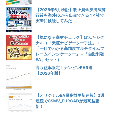
【2026年6月検証】改正資金決済法施
行後も海外FXから出金できる？4社で
実際に検証してみた
【気になる商材チェック】ぽんたシグ
ナル（「天底ナビゲーター手法」＋
「一目でわかる高精度マルチタイムフ
レームインジケーター」＋「自動利確
EA」セット）
高収益率限定！ナンピンEA6選
【2026年版】
【オリジナルEA最高益更新速報】2週
連続でCSMV_EURCADが最高益更
新！