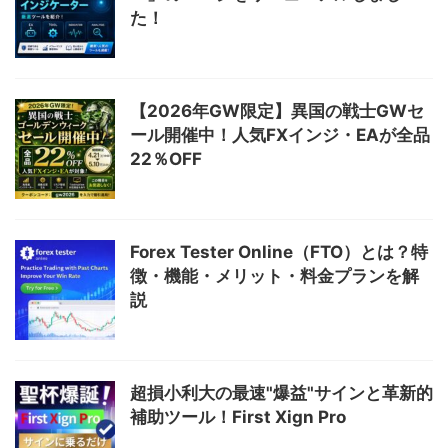
た！
【2026年GW限定】異国の戦士GWセ
ール開催中！人気FXインジ・EAが全品
22％OFF
Forex Tester Online（FTO）とは？特
徴・機能・メリット・料金プランを解
説
超損小利大の最速"爆益"サインと革新的
補助ツール！First Xign Pro