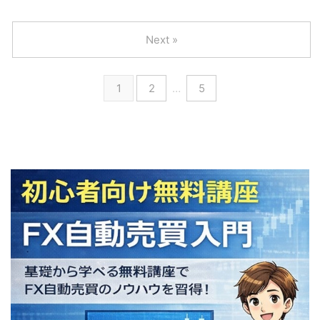
Next »
1
2
…
5