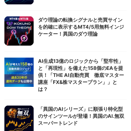
ダウ理論の転換シグナルと売買サイン
を的確に表示するMT4/5用無料インジ
ケーター！異国のダウ理論
AI生成13億のロジックから「堅牢性」
と「再現性」を備えた158個のEAを提
供！「THE AI自動売買 徹底マスター
講座「FX&株マスタープラン」」と
は？
「異国のAIシリーズ」に順張り特化型
のサインツールが登場！異国のAI.無双
スーパートレンド