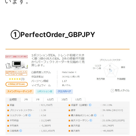
います。
①PerfectOrder_GBPJPY