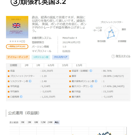
③
頑張れ英国3.2