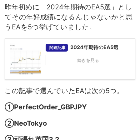
昨年初めに「2024年期待のEA5選」とし
てその年好成績になるんじゃないかと思
うEAを5つ挙げていました。
2024年期待のEA5選
関連記事
続きを見る
この記事で選んでいたEAは次の5つ。
①
PerfectOrder_GBPJPY
②
NeoTokyo
③
頑張れ英国3.2