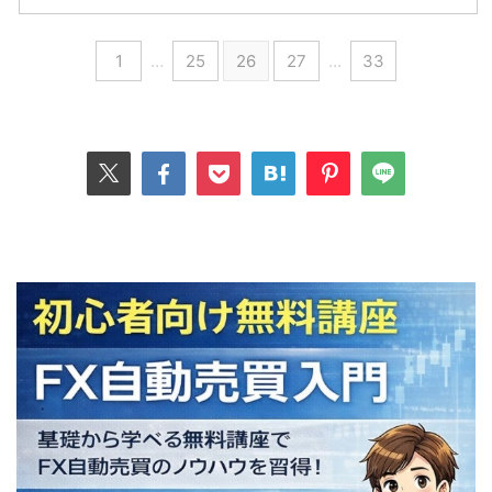
1
…
25
26
27
…
33