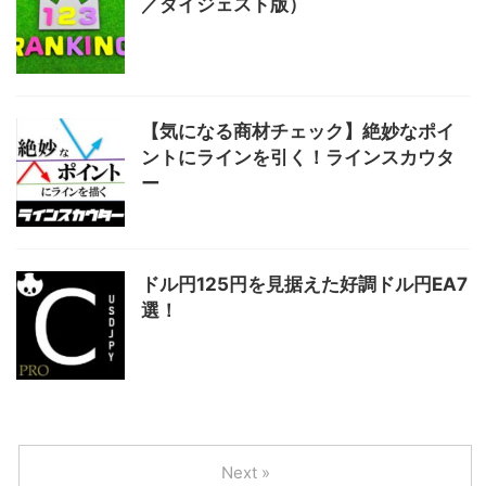
／ダイジェスト版）
【気になる商材チェック】絶妙なポイ
ントにラインを引く！ラインスカウタ
ー
ドル円125円を見据えた好調ドル円EA7
選！
Next »