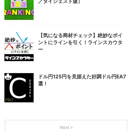
／ダイジェスト版）
【気になる商材チェック】絶妙なポイ
ントにラインを引く！ラインスカウタ
ー
ドル円125円を見据えた好調ドル円EA7
選！
Next »