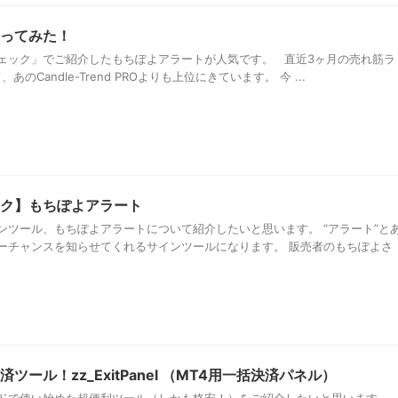
ってみた！
ェック」でご紹介したもちぽよアラートが人気です。 直近3ヶ月の売れ筋ラ
のCandle-Trend PROよりも上位にきています。 今 ...
ク】もちぽよアラート
ンツール、もちぽよアラートについて紹介したいと思います。 “アラート”と
ーチャンスを知らせてくれるサインツールになります。 販売者のもちぽよさ
ール！zz_ExitPanel （MT4用一括決済パネル）
ドで使い始めた超便利ツール（しかも格安！）をご紹介したいと思います。