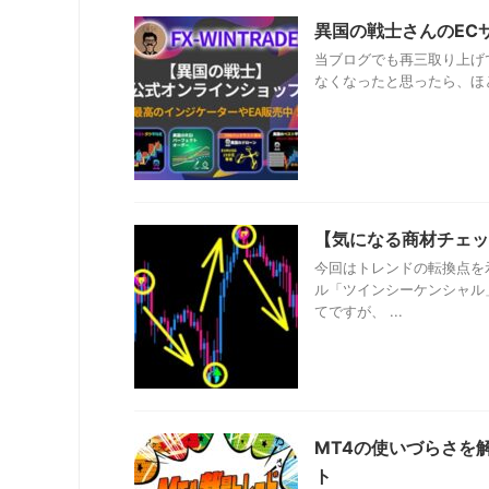
異国の戦士さんのECサ
当ブログでも再三取り上げて
なくなったと思ったら、ほとん
【気になる商材チェッ
今回はトレンドの転換点を
ル「ツインシーケンシャル
てですが、 ...
MT4の使いづらさを
ト