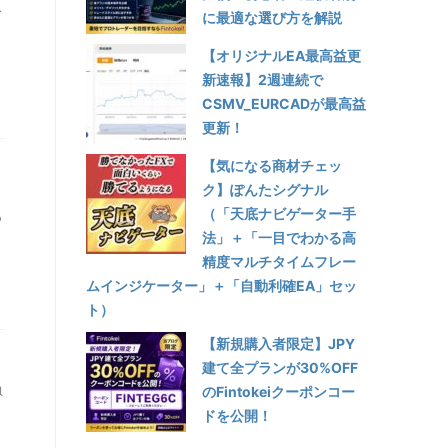
ス
に最適な選び方を解説
【オリジナルEA最高益更
新速報】2週連続で
CSMV_EURCADが最高益
更新！
【気になる商材チェッ
ク】ぽんたシグナル
（「天底ナビゲーター手
つ
法」＋「一目でわかる高
精度マルチタイムフレー
ムインジケーター」＋「自動利確EA」セッ
ト）
【新規購入者限定】JPY
建て全プランが30%OFF
負
のFintokeiクーポンコー
ドを公開！