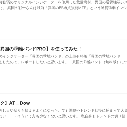
貨強弱のオリジナルインジケーターを使用した裁量商材、異国の通貨強弱シ
た。 異国の戦士さんは以前「異国のBB通貨強弱MTF」という通貨強弱インジ
異国の乖離バンドPRO】を使ってみた！
のインジケーター「異国の乖離バンド」の上位有料版「異国の乖離バンド
みましたので、レポートしたいと思います。 異国の乖離バンド（無料版）に
ク】AT＿Dow
押し目や戻りも拾えるようになった、でも調整やトレンド転換に捕まって大
ない・・・そういう方も少なくないと思います。 私自身もトレンドの切り替