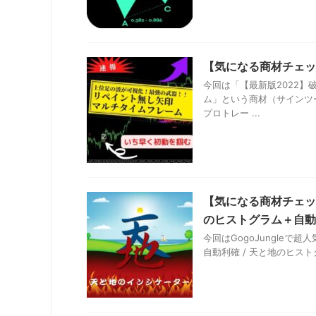
【気になる商材チェッ
今回は「【最新版2022
ム」という商材（サインツ
プロトレー ...
【気になる商材チェック
のヒストグラム＋自動利
今回はGogoJungle
自動利確 / 天と地のヒスト