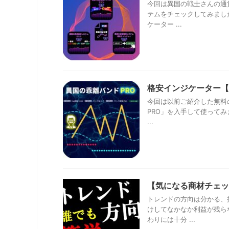
今回は異国の戦士さんの通
テムをチェックしてみまし
ケーター ...
格安インジケーター【
今回は以前ご紹介した無料
PRO」を入手して使って
...
【気になる商材チェッ
トレンドの方向は分かる、
けしてなかなか利益が残ら
わりには十分 ...