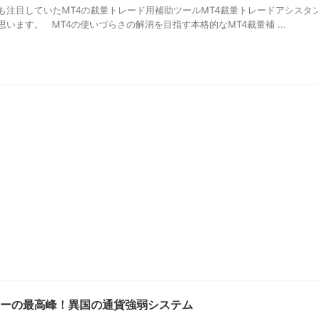
も注目していたMT4の裁量トレード用補助ツールMT4裁量トレードアシスタ
います。 MT4の使いづらさの解消を目指す本格的なMT4裁量補 ...
ーの最高峰！異国の通貨強弱システム