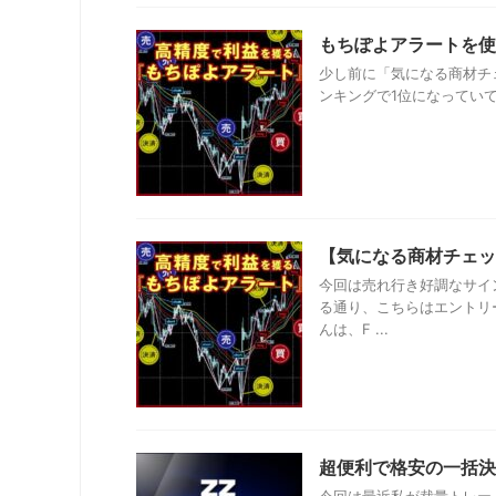
もちぽよアラートを使
少し前に「気になる商材チ
ンキングで1位になっていて、あ
【気になる商材チェッ
今回は売れ行き好調なサイ
る通り、こちらはエントリ
んは、F ...
超便利で格安の一括決済ツ
今回は最近私が裁量トレー