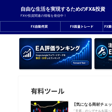
自由な生活を実現するためのFX&投資
FXや投資関連の情報を発信中！
FX自動売買
FX裁量トレード
FX
有料ツール
【気になる商材チェック】Fo
「天底」のシグナルを謳っ