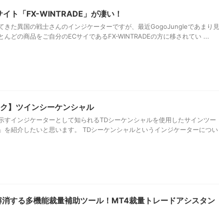
イト「FX-WINTRADE」が凄い！
きた異国の戦士さんのインジケーターですが、最近GogoJungleであまり
どの商品をご自分のECサイであるFX-WINTRADEの方に移されてい ...
ク】ツインシーケンシャル
示すインジケーターとして知られるTDシーケンシャルを使用したサインツー
」を紹介したいと思います。 TDシーケンシャルというインジケーターについ
解消する多機能裁量補助ツール！MT4裁量トレードアシスタン