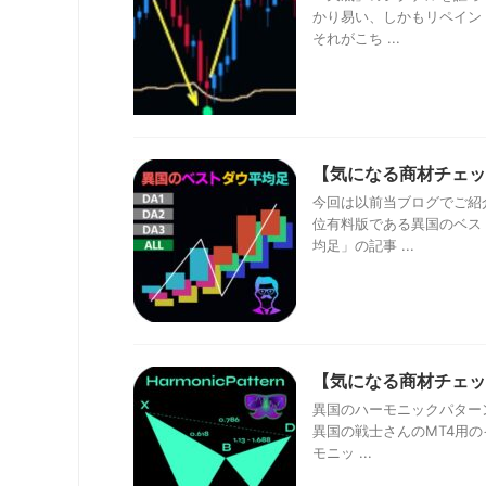
かり易い、しかもリペイン
それがこち ...
【気になる商材チェッ
今回は以前当ブログでご紹
位有料版である異国のベス
均足」の記事 ...
【気になる商材チェッ
異国のハーモニックパター
異国の戦士さんのMT4用
モニッ ...