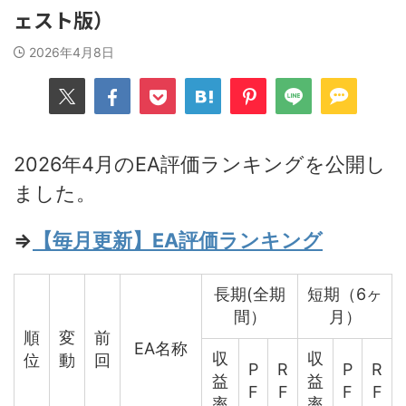
ェスト版）
2026年4月8日
2026年4月のEA評価ランキングを公開し
ました。
⇒
【毎月更新】EA評価ランキング
長期(全期
短期（6ヶ
間）
月）
順
変
前
EA名称
収
収
位
動
回
P
R
P
R
益
益
F
F
F
F
率
率