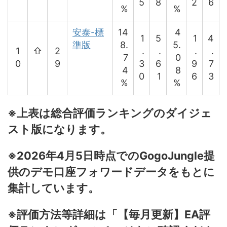
5
8
2
6
%
%
安泰-標
14
4
1
5
1
4
準版
8.
5.
1
⇧
2
.
.
.
.
7
0
0
9
3
6
9
7
4
8
0
1
6
3
%
%
※上表は総合評価ランキングのダイジェ
スト版になります。
※2026年4月5日時点でのGogoJungle提
供のデモ口座フォワードデータをもとに
集計しています。
※評価方法等詳細は「【毎月更新】EA評