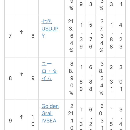
9
3
9
3
3
1
%
%
七色
21
3
1
5
1
4
USDJP
3.
7.
↑
.
.
.
.
7
8
Y
6
3
3
7
8
2
4
4
9
6
8
3
%
%
ユー
8
3
1
6
2
3
ロ・タ
8.
8.
↑
.
.
.
.
8
9
イム
9
3
8
8
3
0
0
4
9
8
1
1
%
%
Golden
2
6
1
6
1
3
Grail
21
0.
↑
1
.
.
.
.
9
IVSEA
.1
3
0
3
2
5
4
0
1