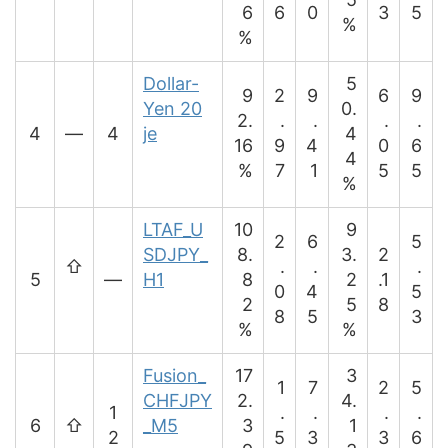
6
6
0
3
5
%
%
Dollar-
5
9
2
9
6
9
Yen 20
0.
2.
.
.
.
.
4
―
4
je
4
16
9
4
0
6
4
%
7
1
5
5
%
LTAF_U
10
9
2
6
5
SDJPY_
8.
3.
2
⇧
.
.
.
5
―
H1
8
2
.1
0
4
5
2
5
8
8
5
3
%
%
Fusion_
17
3
1
7
2
5
CHFJPY
2.
4.
1
.
.
.
.
6
⇧
_M5
3
1
2
5
3
3
6