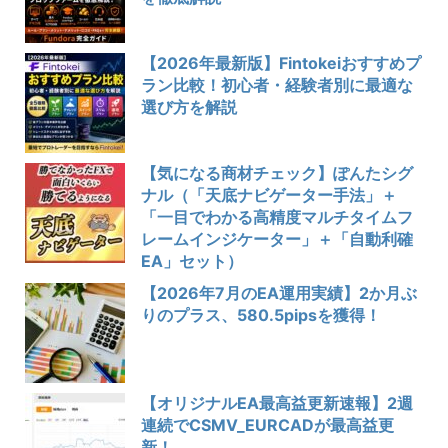
【2026年最新版】Fintokeiおすすめプ
ラン比較！初心者・経験者別に最適な
選び方を解説
【気になる商材チェック】ぽんたシグ
ナル（「天底ナビゲーター手法」＋
「一目でわかる高精度マルチタイムフ
レームインジケーター」＋「自動利確
EA」セット）
【2026年7月のEA運用実績】2か月ぶ
りのプラス、580.5pipsを獲得！
【オリジナルEA最高益更新速報】2週
連続でCSMV_EURCADが最高益更
新！