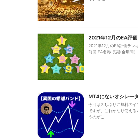
2021年12月のEA
2021年12月のEA評価ラ
前回 EA名称 長期(全期間） 短
MT4にないオシレー
今回は久しぶりに無料のイ
ですが、これかなり使える
うのがこ ...