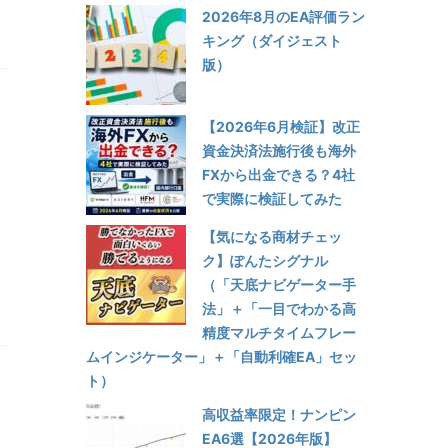
2026年8月のEA評価ラン
キング（ダイジェスト
版）
【2026年6月検証】改正
資金決済法施行後も海外
FXから出金できる？4社
で実際に検証してみた
【気になる商材チェッ
ク】ぽんたシグナル
（「天底ナビゲーター手
法」＋「一目でわかる高
精度マルチタイムフレー
ムインジケーター」＋「自動利確EA」セッ
ト）
高収益率限定！ナンピン
し
EA6選【2026年版】