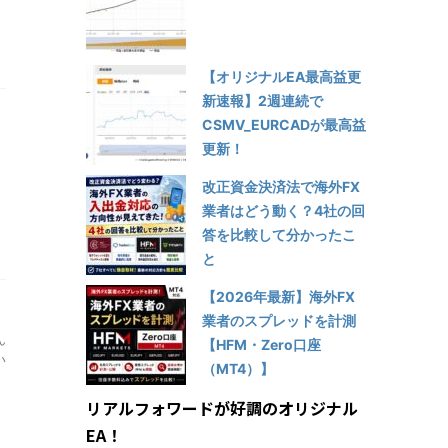
【オリジナルEA最高益更
新速報】2週連続で
CSMV_EURCADが最高益
更新！
改正資金決済法で海外FX
業者はどう動く？4社の回
答を比較して分かったこ
と
【2026年最新】海外FX
業者のスプレッドを計測
ん
【HFM・Zero口座
い
（MT4）】
リアルフォワードが好調のオリジナル
EA！