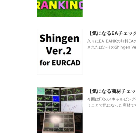
【気になるEAチェック】Sh
久々にEA-BANKの無料
されたばかりのShingen Ver.2 
【気になる商材チェック
今回はFXのスキャルピン
うことで気になった商材です。