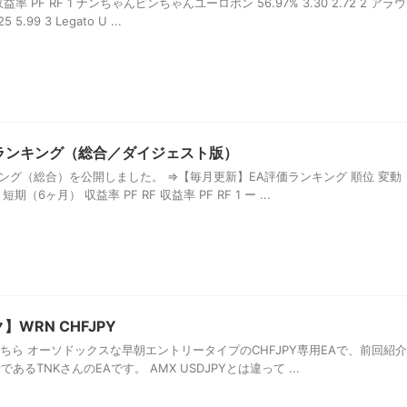
率 PF RF 1 ナンちゃんピンちゃんユーロポン 56.97% 3.30 2.72 2 アラウ
.99 3 Legato U ...
価ランキング（総合／ダイジェスト版）
ンキング（総合）を公開しました。 ⇒【毎月更新】EA評価ランキング 順位 変動
期（6ヶ月） 収益率 PF RF 収益率 PF RF 1 ー ...
WRN CHFJPY
はこちら オーソドックスな早朝エントリータイプのCHFJPY専用EAで、前回紹介
であるTNKさんのEAです。 AMX USDJPYとは違って ...