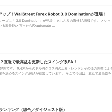
allStreet Forex Robot 3.0 Dominationが登場！
Robotシリーズに「 3.0 Domination」が登場！ 久しぶりの海外EA情報です。 といっ
外EAと言ったらFXautomate ...
？直近で最高益を更新したスイング系EA！
が好調です。 9月末からのドル円クロス円の上昇トレンドとその後の調整によ
確を決めるスイング系EAが続出しています。 そこで今回は、直近で最高益を
評価ランキング（総合／ダイジェスト版）