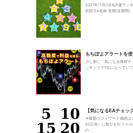
2021年11月のEA評価ラ
前回 EA名称 長期(全期間） 短
もちぽよアラートを使
少し前に「気になる商材チ
ンキングで1位になっていて、あ
【気になるEAチェック】
⇒最新のフォワード成績はこ
20日等）に取引を行うド
の ...