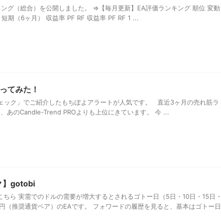
ンキング（総合）を公開しました。 ⇒【毎月更新】EA評価ランキング 順位 変動
期（6ヶ月） 収益率 PF RF 収益率 PF RF 1 ...
ってみた！
ェック」でご紹介したもちぽよアラートが人気です。 直近3ヶ月の売れ筋ラ
のCandle-Trend PROよりも上位にきています。 今 ...
gotobi
ちら 実需でのドルの需要が増大するとされるゴトー日（5日・10日・15日
ル円（推奨通貨ペア）のEAです。 フォワードの履歴を見ると、基本はゴトー日