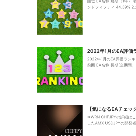
順位 EA名称 短期（1年） 収益
ンドフィフティ 44.39% 2.25 5
2022年1月のEA評
2022年1月のEA評価ラ
前回 EA名称 長期(全期間） 短
【気になるEAチェック】
⇒WRN CHFJPYの詳細
したAMX USDJPYの開発者