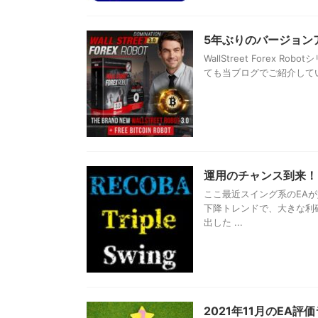
5年ぶりのバージョンアップ！W
WallStreet Forex 
ても当ブログでご紹介している海
運用のチャンス到来！
ここ最近スイング系のEA
下降トレンドで、大きな利
出した ...
2021年11月のEA