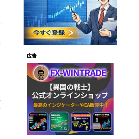
録
広告
い
.