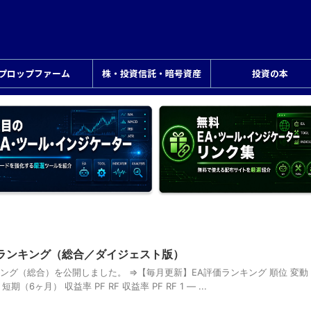
プロップファーム
株・投資信託・暗号資産
投資の本
評価ランキング（総合／ダイジェスト版）
ンキング（総合）を公開しました。 ⇒【毎月更新】EA評価ランキング 順位 変動
期（6ヶ月） 収益率 PF RF 収益率 PF RF 1 ― ...