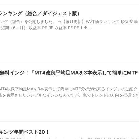
評価ランキング（総合／ダイジェスト版）
ンキング（総合）を公開しました。 ⇒【毎月更新】EA評価ランキング 順位 変動
期（6ヶ月） 収益率 PF RF 収益率 PF RF 1 ↑ ...
無料インジ！「MT4改良平均足MAを3本表示して簡単にMTF
T4改良平均足MAを3本表示して簡単にMTF分析が出来るインジ」のご紹介
均足を表示させたシンプルなインジなんですが、色でトレンドの方向を把握で
ンキング年間ベスト20！