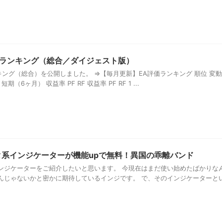
評価ランキング（総合／ダイジェスト版）
ンキング（総合）を公開しました。 ⇒【毎月更新】EA評価ランキング 順位 変動
期（6ヶ月） 収益率 PF RF 収益率 PF RF 1 ...
タ系インジケーターが機能upで無料！異国の乖離バンド
ンジケーターをご紹介したいと思います。 今現在はまだ使い始めたばかりな
んじゃないかと密かに期待しているインジです。 で、そのインジケーターと