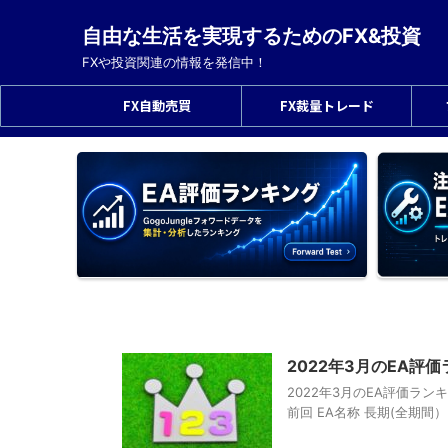
自由な生活を実現するためのFX&投資
FXや投資関連の情報を発信中！
FX自動売買
FX裁量トレード
2022年3月のEA
2022年3月のEA評価ラ
前回 EA名称 長期(全期間） 短