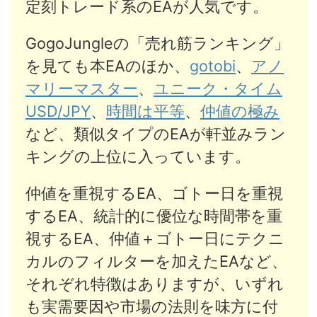
定刻トレード系のEAが人気です。
GogoJungleの「売れ筋ランキング」
を見ても本EAのほか、
gotobi
、
アノ
マリーマスター
、
ユニーク・タイム
USD/JPY
、
時間は平等
、
仲値の極み
など、類似タイプのEAが軒並みラン
キングの上位に入っています。
仲値を重視するEA、ゴトー日を重視
するEA、統計的に優位な時間帯を重
視するEA、仲値＋ゴトー日
にテクニ
カルのフィルターを加えたEAなど、
それぞれ特徴はありますが、いずれ
も実需要因や市場の法則を味方に付