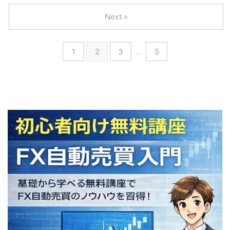
Next »
1
2
3
…
5