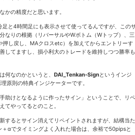
なかの精度だと思います。
5分足と4時間足にも表示させて使ってるんですが、この
分なりの根拠（リバーサルやWボトム（Wトップ）、三
押し戻し、MAクロスetc）を加えてからエントリーす
善してますし、損小利大のトレードを維持しつつ勝率
は何なのかというと、
DAI_Tenkan-Sign
というインジ
原理原則の特典インジケーターです。
手助けとなるように作ったサイン」ということで、リ
えてやってるとのこと。
新するとサイン消えてリペイントされますが、結構当
＋αでタイミングよく入れた場合は、余裕で50pipsと