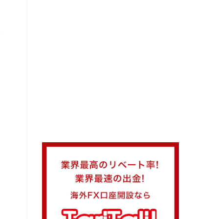
も
た
ん