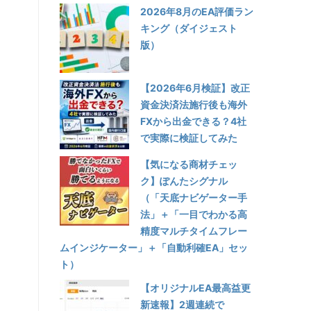
2026年8月のEA評価ラン
キング（ダイジェスト
版）
【2026年6月検証】改正
資金決済法施行後も海外
FXから出金できる？4社
で実際に検証してみた
【気になる商材チェッ
ク】ぽんたシグナル
（「天底ナビゲーター手
法」＋「一目でわかる高
精度マルチタイムフレー
ムインジケーター」＋「自動利確EA」セッ
た
ト）
【オリジナルEA最高益更
新速報】2週連続で