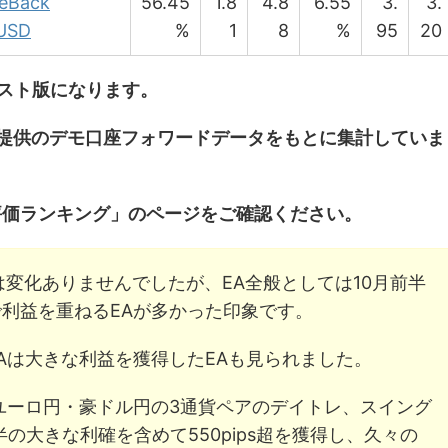
eBack
56.45
1.8
4.8
6.55
3.
3.
USD
%
1
8
%
95
20
スト版になります。
ngle提供のデモ口座フォワードデータをもとに集計していま
評価ランキング」のページをご確認ください。
位は変化ありませんでしたが、EA全般としては10月前半
利益を重ねるEAが多かった印象です。
Aは大きな利益を獲得したEAも見られました。
ユーロ円・豪ドル円の3通貨ペアのデイトレ、スイング
半の大きな利確を含めて550pips超を獲得し、久々の