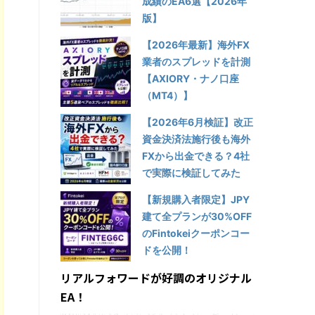
成績のEA6選【2026年
版】
【2026年最新】海外FX
業者のスプレッドを計測
【AXIORY・ナノ口座
（MT4）】
【2026年6月検証】改正
資金決済法施行後も海外
FXから出金できる？4社
で実際に検証してみた
【新規購入者限定】JPY
建て全プランが30%OFF
のFintokeiクーポンコー
ドを公開！
リアルフォワードが好調のオリジナル
EA！