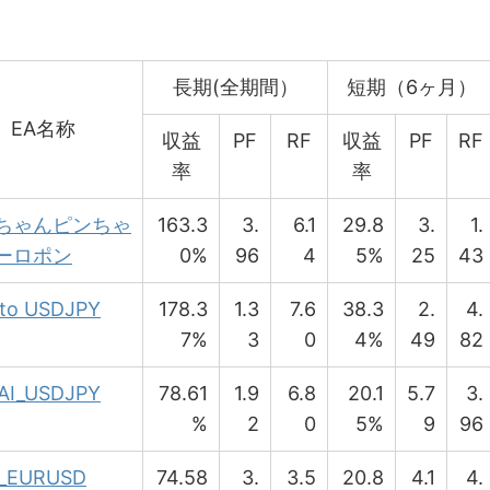
長期(全期間）
短期（6ヶ月）
EA名称
収益
PF
RF
収益
PF
RF
率
率
ちゃんピンちゃ
163.3
3.
6.1
29.8
3.
1.
ーロポン
0%
96
4
5%
25
43
to USDJPY
178.3
1.3
7.6
38.3
2.
4.
7%
3
0
4%
49
82
AI_USDJPY
78.61
1.9
6.8
20.1
5.7
3.
%
2
0
5%
9
96
_EURUSD
74.58
3.
3.5
20.8
4.1
4.