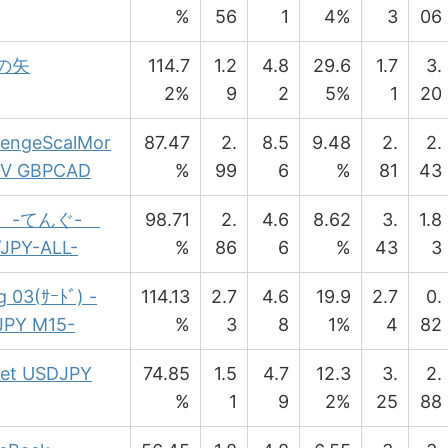
%
56
1
4%
3
06
の矢
114.7
1.2
4.8
29.6
1.7
3.
2%
9
2
5%
1
20
lengeScalMor
87.47
2.
8.5
9.48
2.
2.
 V GBPCAD
%
99
6
%
81
43
 -てんぐ-
98.71
2.
4.6
8.62
3.
1.8
JPY-ALL-
%
86
6
%
43
3
g 03(ｻｰﾄﾞ) -
114.13
2.7
4.6
19.9
2.7
0.
JPY M15-
%
3
8
1%
4
82
et USDJPY
74.85
1.5
4.7
12.3
3.
2.
%
1
9
2%
25
88