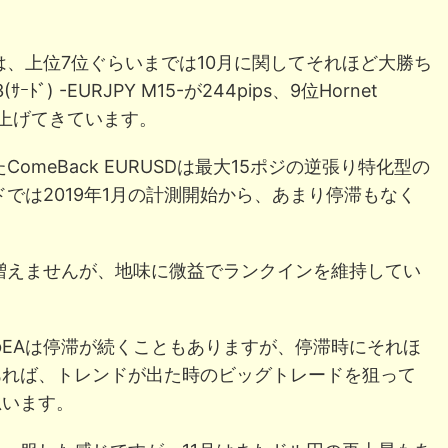
は、上位7位ぐらいまでは10月に関してそれほど大勝ち
ﾄﾞ) -EURJPY M15-が244pips、9位Hornet
位を上げてきています。
omeBack EURUSDは最大15ポジの逆張り特化型の
では2019年1月の計測開始から、あまり停滞もなく
量が増えませんが、地味に微益でランクインを維持してい
EAは停滞が続くこともありますが、停滞時にそれほ
あれば、トレンドが出た時のビッグトレードを狙って
思います。