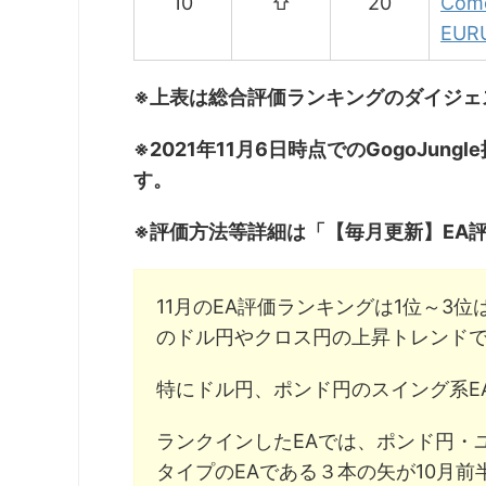
10
⇧
20
Com
EUR
※上表は総合評価ランキングのダイジェ
※2021年11月6日時点でのGogoJu
す。
※評価方法等詳細は「【毎月更新】EA
11月のEA評価ランキングは1位～3
のドル円やクロス円の上昇トレンドで
特にドル円、ポンド円のスイング系E
ランクインしたEAでは、ポンド円・
タイプのEAである３本の矢が10月前