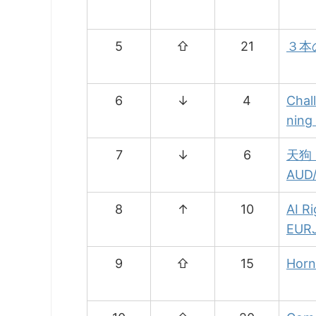
5
⇧
21
３本
6
↓
4
Chal
ning
7
↓
6
天狗
AUD/
8
↑
10
AI Ri
EUR
9
⇧
15
Horn