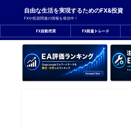
自由な生活を実現するためのFX&投資
FXや投資関連の情報を発信中！
FX自動売買
FX裁量トレード