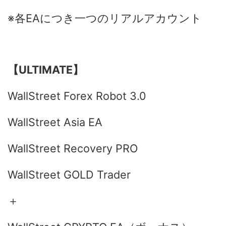
※各EAにつき一つのリアルアカウント
【ULTIMATE】
WallStreet Forex Robot 3.0
WallStreet Asia EA
WallStreet Recovery PRO
WallStreet GOLD Trader
＋