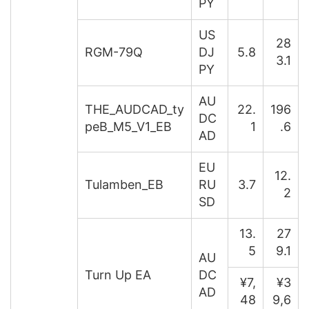
PY
US
28
RGM-79Q
DJ
5.8
3.1
PY
AU
THE_AUDCAD_ty
22.
196
DC
peB_M5_V1_EB
1
.6
AD
EU
12.
Tulamben_EB
RU
3.7
2
SD
13.
27
5
9.1
AU
Turn Up EA
DC
¥7,
¥3
AD
48
9,6