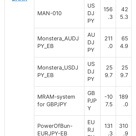
US
156
42
MAN-010
DJ
.3
5.3
PY
AU
Monstera_AUDJ
211
65
DJ
PY_EB
.0
4.9
PY
US
Monstera_USDJ
25
25
DJ
PY_EB
9.7
9.7
PY
GB
MRAM-system
-10
189
PJP
for GBPJPY
7.5
.0
Y
EU
PowerOfBun-
131
310
RJ
EURJPY-EB
.3
.9