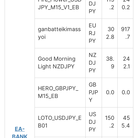
DJ
JPY_M15_V1_EB
.2
0.2
PY
EU
ganbatteikimass
30
917
RJ
yoi
2.8
.7
PY
NZ
Good Morning
38.
24
DJ
Light NZDJPY
9
2.1
PY
GB
HERO_GBPJPY_
PJP
0.0
0.0
M15_EB
Y
US
LOTO_USDJPY_E
150
45
DJ
B01
.2
5.4
EA-
PY
BANK