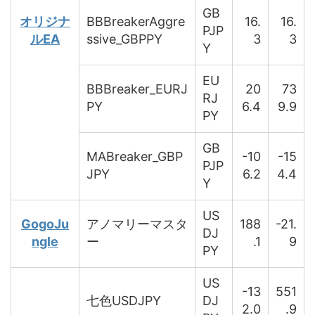
GB
オリジナ
BBBreakerAggre
16.
16.
PJP
ルEA
ssive_GBPPY
3
3
Y
EU
BBBreaker_EURJ
20
73
RJ
PY
6.4
9.9
PY
GB
MABreaker_GBP
-10
-15
PJP
JPY
6.2
4.4
Y
US
GogoJu
アノマリーマスタ
188
-21.
DJ
ngle
ー
.1
9
PY
US
-13
551
七色USDJPY
DJ
2.0
.9