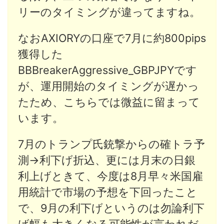
リーのタイミングが違ってますね。
なおAXIORYの口座で7月に約800pips
獲得した
BBBreakerAggressive_GBPJPYです
が、運用開始のタイミングが遅かっ
たため、こちらでは微益に留まって
います。
7月のトランプ氏銃撃からの確トラ予
測→利下げ折込、更には月末の日銀
利上げときて、今度は8月早々米国雇
用統計で市場の予想を下回ったこと
で、9月の利下げというのは勿論利下
げ幅も大きくなる可能性が言われだ