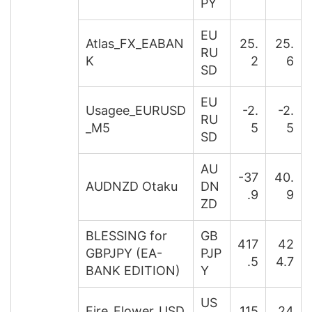
PY
EU
Atlas_FX_EABAN
25.
25.
RU
K
2
6
SD
EU
Usagee_EURUSD
-2.
-2.
RU
_M5
5
5
SD
AU
-37
40.
AUDNZD Otaku
DN
.9
9
ZD
BLESSING for
GB
417
42
GBPJPY (EA-
PJP
.5
4.7
BANK EDITION)
Y
US
Fire_Flower_USD
115
24