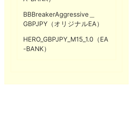
BBBreakerAggressive＿
GBPJPY（オリジナルEA）
HERO_GBPJPY_M15_1.0（EA
-BANK）