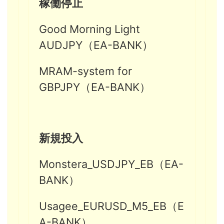
稼働停止
Good Morning Light
AUDJPY（EA-BANK）
MRAM-system for
GBPJPY（EA-BANK）
新規投入
Monstera_USDJPY_EB（EA-
BANK）
Usagee_EURUSD_M5_EB（E
A-BANK）