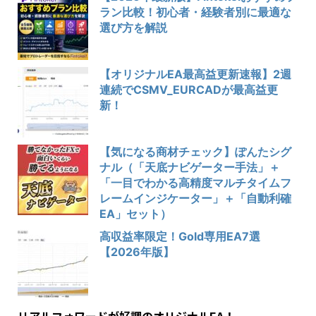
ラン比較！初心者・経験者別に最適な
選び方を解説
【オリジナルEA最高益更新速報】2週
連続でCSMV_EURCADが最高益更
新！
【気になる商材チェック】ぽんたシグ
ナル（「天底ナビゲーター手法」＋
「一目でわかる高精度マルチタイムフ
レームインジケーター」＋「自動利確
EA」セット）
高収益率限定！Gold専用EA7選
【2026年版】
リアルフォワードが好調のオリジナルEA！