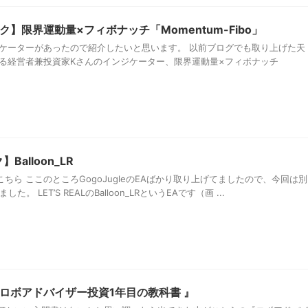
】限界運動量×フィボナッチ「Momentum-Fibo」
ジケーターがあったので紹介したいと思います。 以前ブログでも取り上げた天
ある経営者兼投資家Kさんのインジケーター、限界運動量×フィボナッチ
alloon_LR
ちら ここのところGogoJugleのEAばかり取り上げてましたので、今回は別
 LET’S REALのBalloon_LRというEAです（画 ...
ロボアドバイザー投資1年目の教科書 』