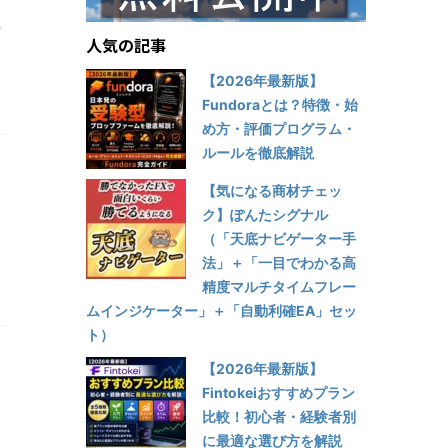
イ
に
人気の記事
【2026年最新版】
Fundoraとは？特徴・始
め方・評価プログラム・
ルールを徹底解説
【気になる商材チェッ
り
ク】ぽんたシグナル
（「天底ナビゲーター手
法」＋「一目でわかる高
精度マルチタイムフレー
ムインジケーター」＋「自動利確EA」セッ
ト）
【2026年最新版】
発
Fintokeiおすすめプラン
比較！初心者・経験者別
に最適な選び方を解説