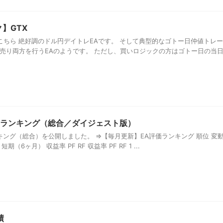
】GTX
こちら 絶好調のドル円デイトレEAです。 そして典型的なゴトー日仲値トレー
と売り両方を行うEAのようです。 ただし、買いロジックの方はゴトー日の当
評価ランキング（総合／ダイジェスト版）
ランキング（総合）を公開しました。 ⇒【毎月更新】EA評価ランキング 順位 変
期（6ヶ月） 収益率 PF RF 収益率 PF RF 1 ...
績