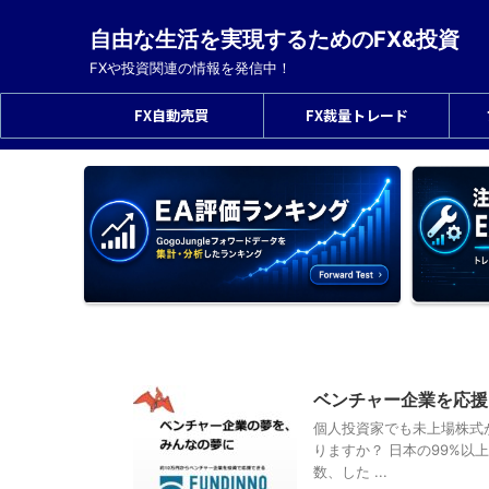
自由な生活を実現するためのFX&投資
FXや投資関連の情報を発信中！
FX自動売買
FX裁量トレード
ベンチャー企業を応援
個人投資家でも未上場株式
りますか？ 日本の99%
数、した ...