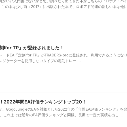
何かいい入門書はないかと思い調べたら出てきた本がこちらの『ロボアドバ
 この本は少し前（2017）に出版された本で、ロボアド関連の新しい本は他
定刻Ⅰfor TP」が登録されました！
ドEA「定刻Ⅰfor TP」がTRADERS-proに登録され、利用できるようにな
はインジケーターを使用しないタイプの定刻トレー ...
！2022年間EA評価ランキングトップ20！
GogoJungleのEAを対象とした2022年の「年間EA評価ランキング」を
、これまでは通常のEA評価ランキングと同様、長期で一定の実績を出し ...