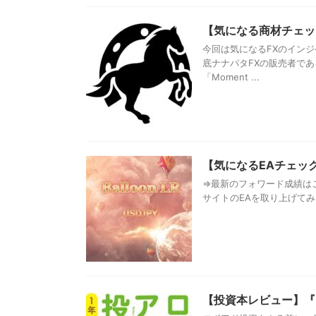
【気になる商材チェック
今回は気になるFXのイン
底ナナパタFXの販売者で
「Moment ...
【気になるEAチェック】B
⇒最新のフォワード成績はこ
サイトのEAを取り上げてみました。
【投資本レビュー】『