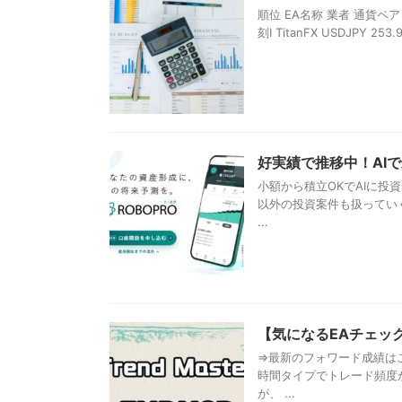
順位 EA名称 業者 通貨ペア 月間p
刻Ⅰ TitanFX USDJPY 253.9 
好実績で推移中！AI
小額から積立OKでAIに投
以外の投資案件も扱っていく
...
【気になるEAチェック】T
⇒最新のフォワード成績はこ
時間タイプでトレード頻度
が、 ...