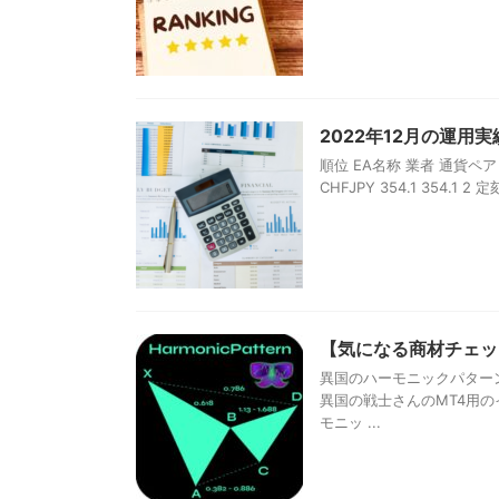
2022年12月の運用実
順位 EA名称 業者 通貨ペア 月間pi
CHFJPY 354.1 354.1 2 定刻Ⅱ
【気になる商材チェッ
異国のハーモニックパター
異国の戦士さんのMT4用
モニッ ...