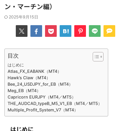
ン・マーチン編）
2025年9月15日
目次
はじめに
Atlas_FX_EABANK（MT4）
Hawk’s Claw（MT4）
Bee_24_USDJPY_for_EB（MT4）
Meg_EB（MT4）
Capricorn EURJPY（MT4／MT5）
THE_AUDCAD_typeB_M5_V1_EB（MT4／MT5）
Multiple_Profit_System_V7（MT4）
はじめに