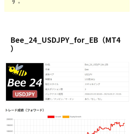
す。
Bee_24_USDJPY_for_EB（MT4
）