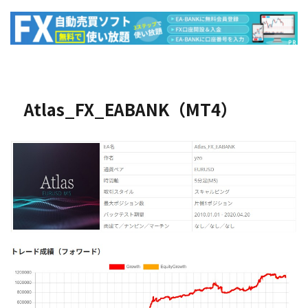
Atlas_FX_EABANK（MT4）