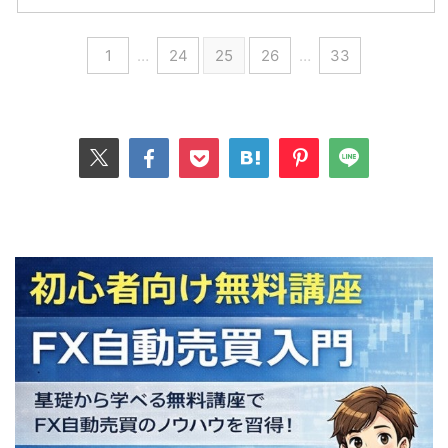
1
…
24
25
26
…
33