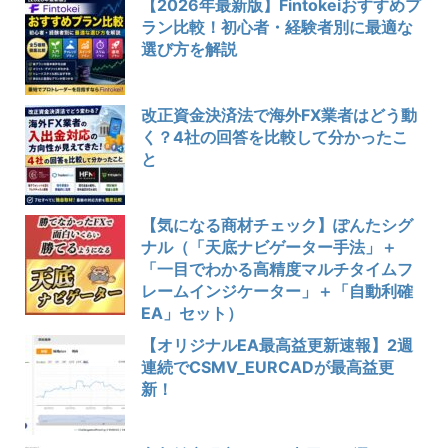
【2026年最新版】Fintokeiおすすめプ
ラン比較！初心者・経験者別に最適な
選び方を解説
改正資金決済法で海外FX業者はどう動
く？4社の回答を比較して分かったこ
と
【気になる商材チェック】ぽんたシグ
ナル（「天底ナビゲーター手法」＋
「一目でわかる高精度マルチタイムフ
レームインジケーター」＋「自動利確
EA」セット）
【オリジナルEA最高益更新速報】2週
連続でCSMV_EURCADが最高益更
新！