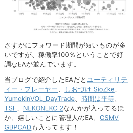
さすがにフォワード期間が短いものが多
いですが、稼働率100％ということで好
調なEAが並んでいます。
当ブログで紹介したEAだと
ユーティリテ
ィー・プレーヤー
、
しおづけ SioZke
、
YumokinVOL_DayTrade
、
時間は平等
、
TSF
、
NEKONEKO 2
なんかが入ってるほ
か、嬉しいことに管理人のEA、
CSMV
GBPCAD
も入ってます！