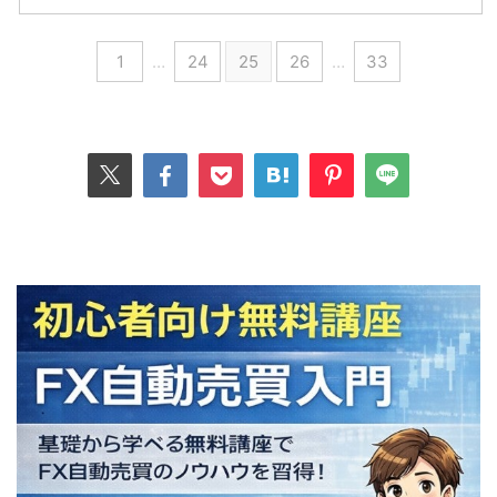
1
…
24
25
26
…
33