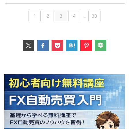
1
2
3
4
…
33