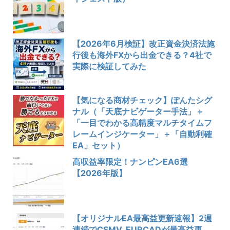
【2026年6月検証】改正資金決済法施
行後も海外FXから出金できる？4社で
実際に検証してみた
【気になる商材チェック】ぽんたシグ
ナル（「天底ナビゲーター手法」＋
「一目でわかる高精度マルチタイムフ
レームインジケーター」＋「自動利確
EA」セット）
高収益率限定！ナンピンEA6選
【2026年版】
【オリジナルEA最高益更新速報】2週
連続でCSMV_EURCADが最高益更