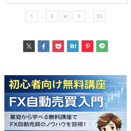
1
…
3
4
5
…
33