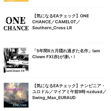
【気になるEAチェック】ONE
CHANCE／CAMELOT／
Southern_Cross LR
「5年間6カ月隠れ過ぎた名作」Iam
Clown FX(赤)が凄い！
【気になるEAチェック】ナンピニア・
ユロドル／マイアミ午前9時 nzdusd／
Swing_Max_EURAUD