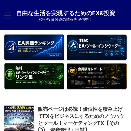
自由な生活を実現するためのFX&投資
FXや投資関連の情報を発信中！
販売ページは必読！優位性を積み上げ
てFXをビジネスにするためのノウハウ
とツール！マーケティングFX【その
③ 資産管理・日誌】