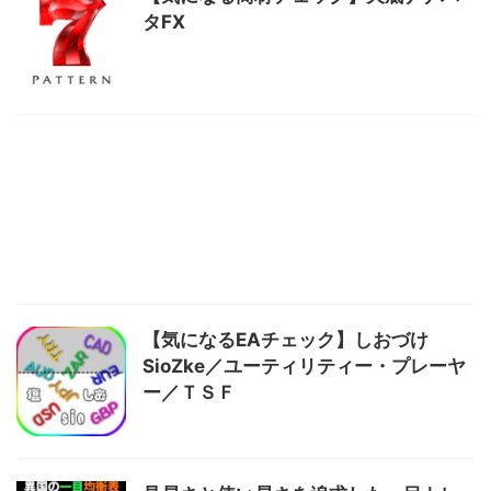
タFX
【気になるEAチェック】しおづけ
SioZke／ユーティリティー・プレーヤ
ー／ＴＳＦ