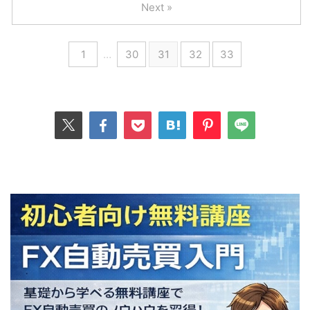
Next »
1
…
30
31
32
33