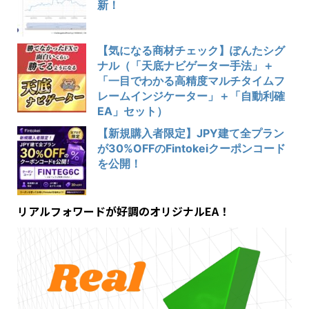
新！
【気になる商材チェック】ぽんたシグ
ナル（「天底ナビゲーター手法」＋
「一目でわかる高精度マルチタイムフ
レームインジケーター」＋「自動利確
EA」セット）
【新規購入者限定】JPY建て全プラン
が30%OFFのFintokeiクーポンコード
を公開！
リアルフォワードが好調のオリジナルEA！