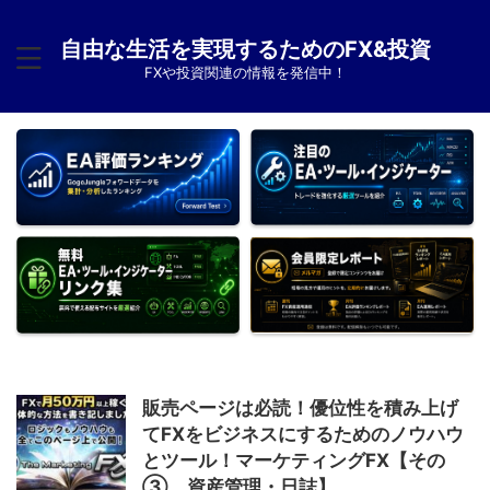
自由な生活を実現するためのFX&投資
FXや投資関連の情報を発信中！
販売ページは必読！優位性を積み上げ
てFXをビジネスにするためのノウハウ
とツール！マーケティングFX【その
③ 資産管理・日誌】