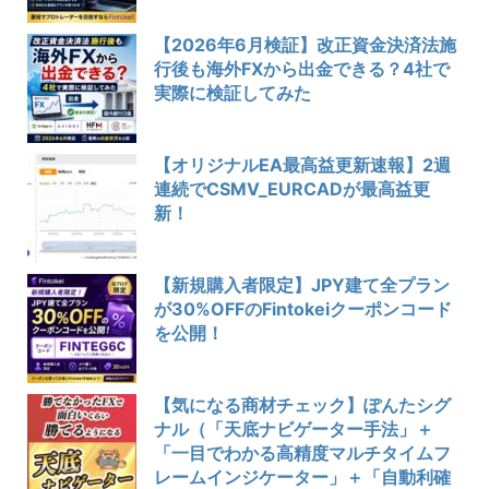
【2026年6月検証】改正資金決済法施
行後も海外FXから出金できる？4社で
実際に検証してみた
【オリジナルEA最高益更新速報】2週
連続でCSMV_EURCADが最高益更
新！
【新規購入者限定】JPY建て全プラン
が30%OFFのFintokeiクーポンコード
を公開！
【気になる商材チェック】ぽんたシグ
ナル（「天底ナビゲーター手法」＋
「一目でわかる高精度マルチタイムフ
レームインジケーター」＋「自動利確