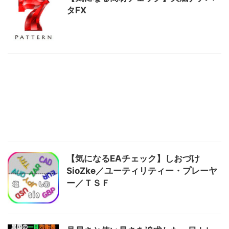
タFX
【気になるEAチェック】しおづけ
SioZke／ユーティリティー・プレーヤ
ー／ＴＳＦ