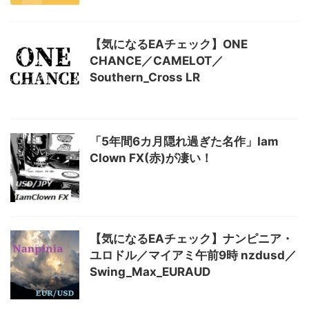
【気になるEAチェック】ONE
CHANCE／CAMELOT／
Southern_Cross LR
「5年間6カ月隠れ過ぎた名作」Iam
Clown FX(赤)が凄い！
【気になるEAチェック】ナンピニア・
ユロドル／マイアミ午前9時 nzdusd／
Swing_Max_EURAUD