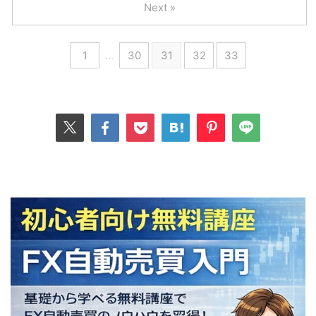
Next »
1
…
30
31
32
33