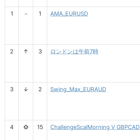
1
－
1
AMA_EURUSD
2
↑
3
ロンドンは午前7時
3
↓
2
Swing_Max_EURAUD
4
⇧
15
ChallengeScalMorning V GBPCAD