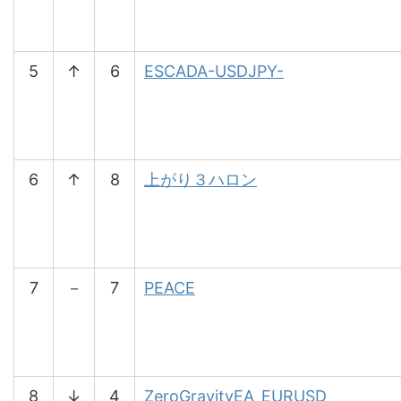
5
↑
6
ESCADA-USDJPY-
6
↑
8
上がり３ハロン
7
－
7
PEACE
8
↓
4
ZeroGravityEA_EURUSD