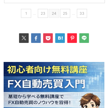
1
…
23
24
25
…
33