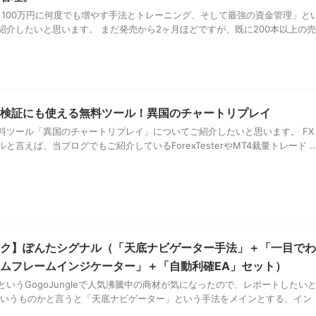
ら100万円に何度でも増やす手法とトレーニング、そして最強の資金管理」と
紹介したいと思います。 まだ発売から2ヶ月ほどですが、既に200本以上の売
検証にも使える無料ツール！異国のチャートリプレイ
料ツール「異国のチャートリプレイ」についてご紹介したいと思います。 FX
言えば、当ブログでもご紹介しているForexTesterやMT4裁量トレード ..
ク】ぽんたシグナル（「天底ナビゲーター手法」＋「一目でわ
ムフレームインジケーター」＋「自動利確EA」セット）
いうGogoJungleで人気沸騰中の商材が気になったので、レポートしたい
ういうものかと言うと「天底ナビゲーター」という手法をメインとする、イン