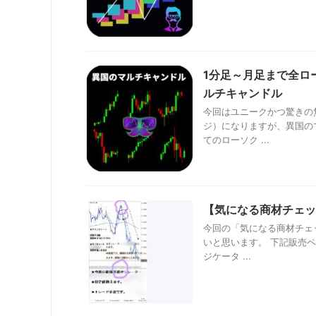
1分足～月足まで全ロ
ルチキャンドル
今回はユニークかつ驚きの
ジ）になりますが、異国の
てのローソク ...
【気になる商材チェッ
今回の「気になる商材チェ
いと思います。 下記販売ペ
ジケータ ...