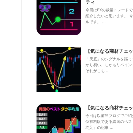
ティ
今回はFXの裁量トレード
紹介したいと思います。 
ルです。 ...
【気になる商材チェック】Fo
「天底」のシグナルを謳っ
かり易い、しかもリペイン
それがこち ...
【気になる商材チェッ
今回は以前当ブログでご紹
位有料版である異国のベス
均足」の記事 ...