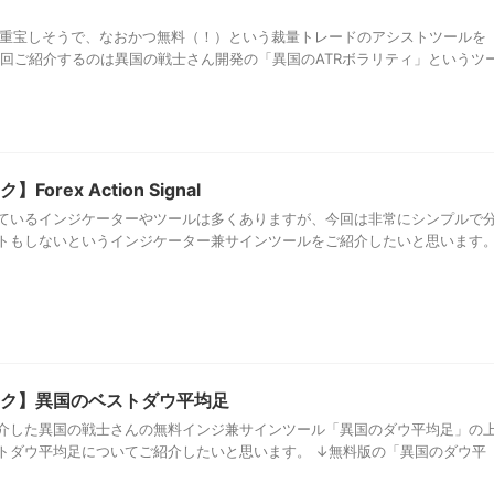
で重宝しそうで、なおかつ無料（！）という裁量トレードのアシストツールを
今回ご紹介するのは異国の戦士さん開発の「異国のATRボラリティ」というツ
rex Action Signal
ているインジケーターやツールは多くありますが、今回は非常にシンプルで
トもしないというインジケーター兼サインツールをご紹介したいと思います
ク】異国のベストダウ平均足
介した異国の戦士さんの無料インジ兼サインツール「異国のダウ平均足」の
トダウ平均足についてご紹介したいと思います。 ↓無料版の「異国のダウ平