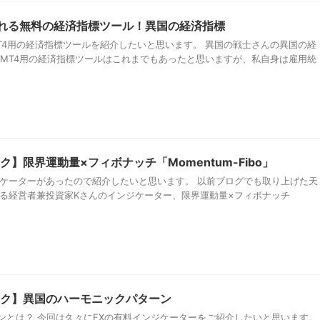
くれる無料の経済指標ツール！異国の経済指標
T4用の経済指標ツールを紹介したいと思います。 異国の戦士さんの異国の経
 MT4用の経済指標ツールはこれまでもあったと思いますが、私自身は雇用統
】限界運動量×フィボナッチ「Momentum-Fibo」
ジケーターがあったので紹介したいと思います。 以前ブログでも取り上げた天
ある経営者兼投資家Kさんのインジケーター、限界運動量×フィボナッチ
ク】異国のハーモニックパターン
ンとは？ 今回は久々にFXの有料インジケーターをご紹介したいと思います。