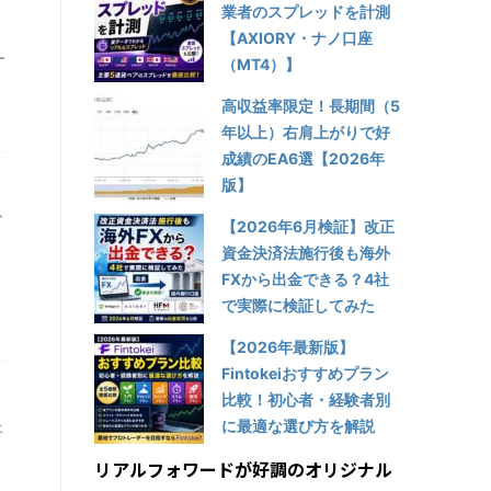
業者のスプレッドを計測
【AXIORY・ナノ口座
ー
（MT4）】
高収益率限定！長期間（5
年以上）右肩上がりで好
成績のEA6選【2026年
版】
分
【2026年6月検証】改正
。
資金決済法施行後も海外
FXから出金できる？4社
で実際に検証してみた
【2026年最新版】
Fintokeiおすすめプラン
比較！初心者・経験者別
に最適な選び方を解説
上
リアルフォワードが好調のオリジナル