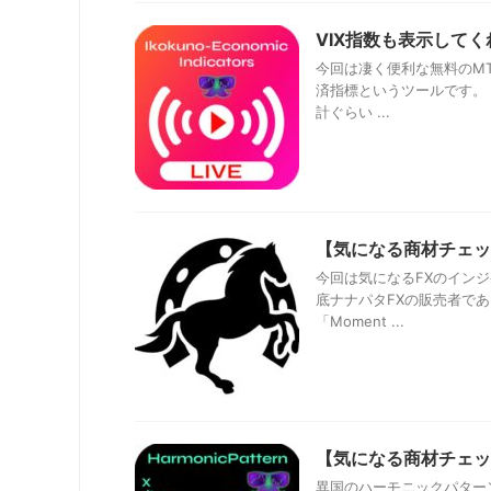
VIX指数も表示して
今回は凄く便利な無料のM
済指標というツールです。
計ぐらい ...
【気になる商材チェック
今回は気になるFXのイン
底ナナパタFXの販売者で
「Moment ...
【気になる商材チェッ
異国のハーモニックパター