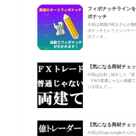
フィボナッチラインを
ボナッチ
今回は異国の戦士さんが無
ボナッチというインジケー
のフィボ ...
【気になる商材チェッ
今回は以前ご紹介した「億
「FXの普通じゃない両建
ジを読んで ...
【気になる商材チェッ
今回はGogoJungle