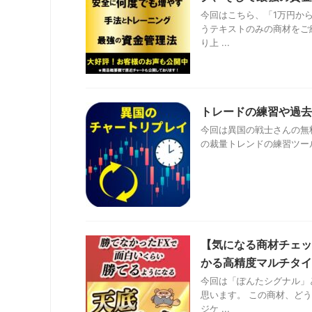
今回はこちら、「1万円か
うテキストのみの商材をご
り上 ...
トレードの練習や過去
今回は異国の戦士さんの無
の裁量トレンドの練習ツールと
【気になる商材チェッ
かる高精度マルチタイ
今回は「ぽんたシグナル」と
思います。 この商材、ど
ジケ ...