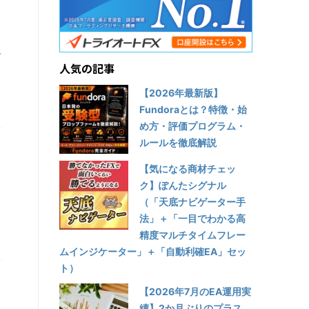
ィ
人気の記事
【2026年最新版】
Fundoraとは？特徴・始
め方・評価プログラム・
ルールを徹底解説
【気になる商材チェッ
ク】ぽんたシグナル
（「天底ナビゲーター手
法」＋「一目でわかる高
精度マルチタイムフレー
ムインジケーター」＋「自動利確EA」セッ
ト）
【2026年7月のEA運用実
ス
績】2か月ぶりのプラス、