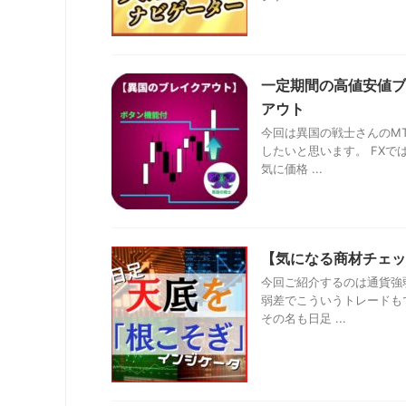
一定期間の高値安値ブ
アウト
今回は異国の戦士さんのM
したいと思います。 FX
気に価格 ...
【気になる商材チェッ
今回ご紹介するのは通貨強
弱差でこういうトレードも
その名も日足 ...