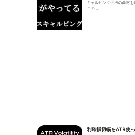
キャルピング手法の商材を
この ...
利確損切幅をATR使