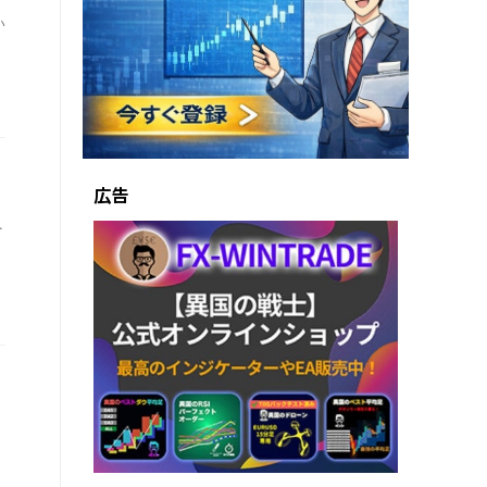
い
広告
.
と