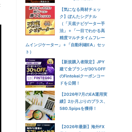
が
【気になる商材チェッ
ク】ぽんたシグナル
（「天底ナビゲーター手
法」＋「一目でわかる高
精度マルチタイムフレー
ムインジケーター」＋「自動利確EA」セッ
ト）
【新規購入者限定】JPY
建て全プランが30%OFF
のFintokeiクーポンコー
ドを公開！
【2026年7月のEA運用実
績】2か月ぶりのプラス、
580.5pipsを獲得！
【2026年最新】海外FX