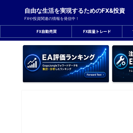
自由な生活を実現するためのFX&投資
FXや投資関連の情報を発信中！
FX自動売買
FX裁量トレード