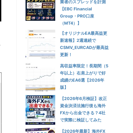
業者のスプレッドを計測
【EBC Financial
Group・PRO口座
（MT4）】
【オリジナルEA最高益更
新速報】2週連続で
で
CSMV_EURCADが最高益
更新！
高収益率限定！長期間（5
年以上）右肩上がりで好
成績のEA6選【2026年
版】
【2026年6月検証】改正
資金決済法施行後も海外
FXから出金できる？4社
で実際に検証してみた
【2026年最新】海外FX