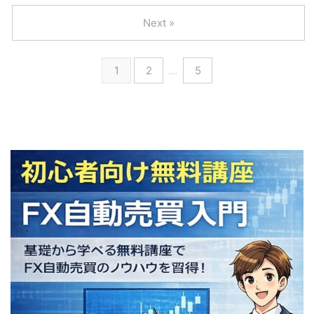
Next »
1
2
…
5