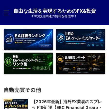
自由な生活を実現するためのFX&投資
FXや投資関連の情報を発信中！
自動売買その他
【2026年最新】海外FX業者のスプレ
ッドを計測【EBC Financial Group・