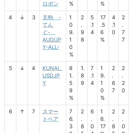
ロポン
%
%
4
↓
3
天狗 -
1
2
5
17
4
2
てん
0
.
.1
.5
.1
.
ぐ-
9.
9
4
6
0
7
AUD/JP
1
8
%
7
Y-ALL-
0
%
5
↓
4
KUNAI_
8
1.
7
1
2
2
USDJP
1.
8
.1
9.
.
.
Y
5
9
4
1
6
2
9
0
7
0
%
%
6
↑
7
スマー
7
2
6
1
2
2
トベア
6.
.
.
6.
.
.
3
8
0
17
8
0