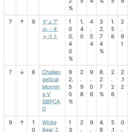
2
5
4
%
5
9
%
7
↑
9
デュア
1
1.
4
3
1.
2
ル・キ
0
4
.
2.
5
.
ャスト
0.
0
5
7
6
9
4
4
4
1
0
%
%
7
↓
6
Challen
9
2
9
8.
2
2
geScal
2.
.
.
2
.
.1
Mornin
5
9
0
7
2
2
g V
0
8
6
%
6
GBPCA
%
D
9
↑
1
White
1
2
9
4.
5
0
0
Bear Z
3
.
.
9
.1
.