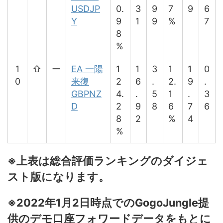
USDJP
0.
3
9
7
9
6
Y
9
1
9
%
7
8
%
1
⇧
ー
EA 一陽
1
1
3
1
1
0
0
来復
2
6
.
2.
9
.
GBPNZ
4.
.
5
1
.
3
D
2
9
8
6
7
6
8
2
%
4
%
※上表は総合評価ランキングのダイジェ
スト版になります。
※2022年1月2日時点でのGogoJungle提
供のデモ口座フォワードデータをもとに