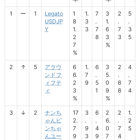
1
ー
1
Legato
1
1.
7
3
2
5
USDJP
8
3
.
1.
.
.
Y
1.
3
7
6
7
3
2
8
3
3
5
7
%
%
2
↑
5
アラウ
6
1.
6
3
2
4
ンドフ
6.
7
.
5.
.
.
ィフテ
2
9
5
0
8
7
ィ
3
1
9
8
4
%
%
3
↓
2
ナンち
17
3
6
2
2
1.
ゃんピ
2.
.
.
6.
.
2
ンちゃ
7
9
4
0
7
5
んユー
9
3
9
7
4