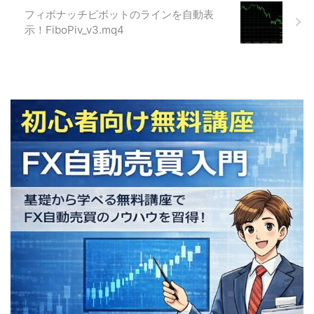
フィボナッチピボットのラインを自動表
示！FiboPiv_v3.mq4