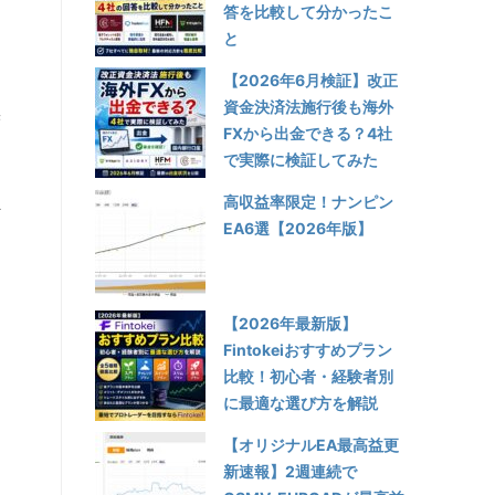
も
答を比較して分かったこ
と
【2026年6月検証】改正
資金決済法施行後も海外
ず
FXから出金できる？4社
で実際に検証してみた
高収益率限定！ナンピン
ト
EA6選【2026年版】
勧
【2026年最新版】
Fintokeiおすすめプラン
比較！初心者・経験者別
に最適な選び方を解説
【オリジナルEA最高益更
新速報】2週連続で