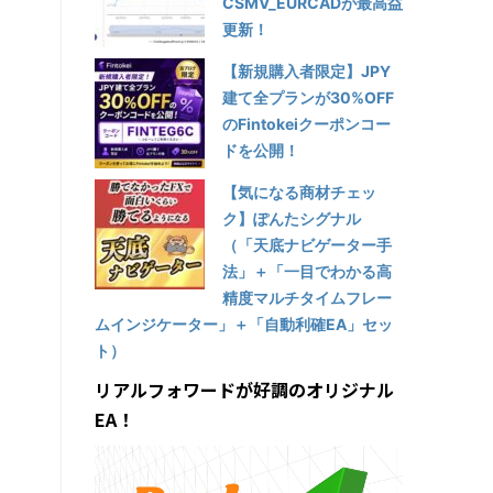
CSMV_EURCADが最高益
更新！
【新規購入者限定】JPY
建て全プランが30%OFF
のFintokeiクーポンコー
ドを公開！
【気になる商材チェッ
ク】ぽんたシグナル
（「天底ナビゲーター手
法」＋「一目でわかる高
精度マルチタイムフレー
ムインジケーター」＋「自動利確EA」セッ
ト）
リアルフォワードが好調のオリジナル
EA！