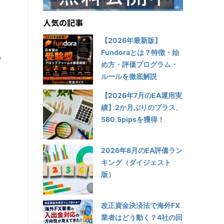
人気の記事
【2026年最新版】
Fundoraとは？特徴・始
の
め方・評価プログラム・
ん
ルールを徹底解説
ま
【2026年7月のEA運用実
績】2か月ぶりのプラス、
580.5pipsを獲得！
す
2026年8月のEA評価ラン
キング（ダイジェスト
版）
の
い
改正資金決済法で海外FX
業者はどう動く？4社の回