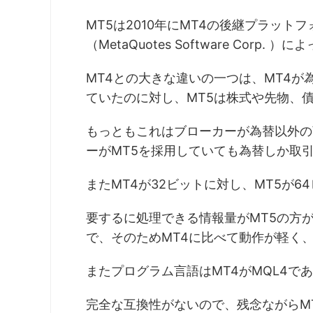
MT5は2010年にMT4の後継プラッ
（MetaQuotes Software Cor
MT4との大きな違いの一つは、MT4が為
ていたのに対し、MT5は株式や先物、
もっともこれはブローカーが為替以外の
ーがMT5を採用していても為替しか取
またMT4が32ビットに対し、MT5が6
要するに処理できる情報量がMT5の方
で、そのためMT4に比べて動作が軽く
またプログラム言語はMT4がMQL4であ
完全な互換性がないので、残念ながらM