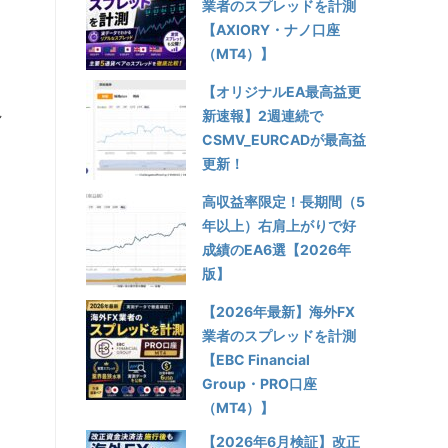
業者のスプレッドを計測
【AXIORY・ナノ口座
（MT4）】
【オリジナルEA最高益更
れ
新速報】2週連続で
。
CSMV_EURCADが最高益
更新！
カ
高収益率限定！長期間（5
年以上）右肩上がりで好
成績のEA6選【2026年
版】
【2026年最新】海外FX
業者のスプレッドを計測
【EBC Financial
Group・PRO口座
（MT4）】
【2026年6月検証】改正