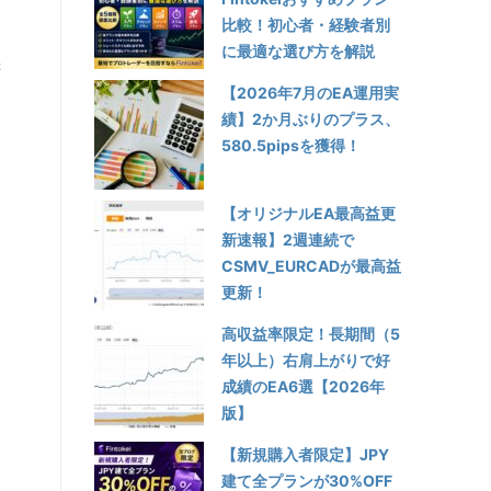
比較！初心者・経験者別
に最適な選び方を解説
凄
【2026年7月のEA運用実
績】2か月ぶりのプラス、
580.5pipsを獲得！
【オリジナルEA最高益更
新速報】2週連続で
あ
CSMV_EURCADが最高益
更新！
高収益率限定！長期間（5
年以上）右肩上がりで好
ュ
成績のEA6選【2026年
版】
【新規購入者限定】JPY
建て全プランが30%OFF