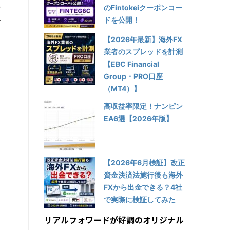
か
のFintokeiクーポンコー
ドを公開！
で
【2026年最新】海外FX
業者のスプレッドを計測
【EBC Financial
Group・PRO口座
（MT4）】
高収益率限定！ナンピン
EA6選【2026年版】
【2026年6月検証】改正
と
資金決済法施行後も海外
FXから出金できる？4社
で実際に検証してみた
リアルフォワードが好調のオリジナル