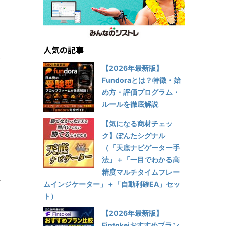
利
人気の記事
表
【2026年最新版】
Fundoraとは？特徴・始
め方・評価プログラム・
ルールを徹底解説
【気になる商材チェッ
ク】ぽんたシグナル
（「天底ナビゲーター手
法」＋「一目でわかる高
精度マルチタイムフレー
か
ムインジケーター」＋「自動利確EA」セッ
ト）
【2026年最新版】
Fintokeiおすすめプラン