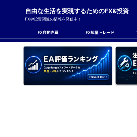
自由な生活を実現するためのFX&投資
FXや投資関連の情報を発信中！
FX自動売買
FX裁量トレード