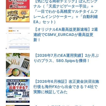
【気になる商材チェック】ぽんたシグ
ナル（「天底ナビゲーター手法」＋
「一目でわかる高精度マルチタイムフ
レームインジケーター」＋「自動利確
EA」セット）
【オリジナルEA最高益更新速報】2週
連続でCSMV_EURCADが最高益更
新！
【2026年7月のEA運用実績】2か月ぶ
りのプラス、580.5pipsを獲得！
【2026年6月検証】改正資金決済法施
行後も海外FXから出金できる？4社で
実際に検証してみた