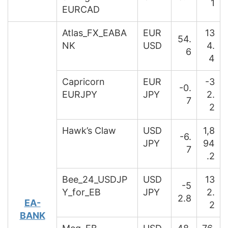
1
EURCAD
Atlas_FX_EABA
EUR
13
54.
NK
USD
4.
6
4
Capricorn
EUR
-3
-0.
EURJPY
JPY
2.
7
2
Hawk’s Claw
USD
1,8
-6.
JPY
94
7
.2
Bee_24_USDJP
USD
13
-5
Y_for_EB
JPY
2.
2.8
EA-
2
BANK