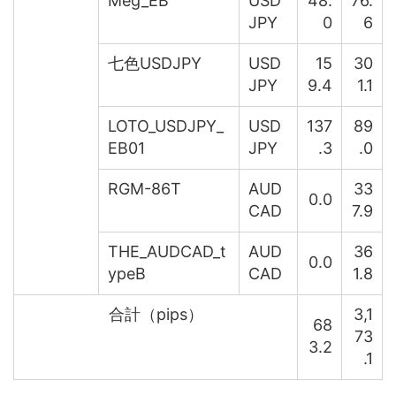
Meg_EB
USD
48.
76.
JPY
0
6
七色USDJPY
USD
15
30
JPY
9.4
1.1
LOTO_USDJPY_
USD
137
89
EB01
JPY
.3
.0
RGM-86T
AUD
33
0.0
CAD
7.9
THE_AUDCAD_t
AUD
36
0.0
ypeB
CAD
1.8
合計（pips）
3,1
68
73
3.2
.1