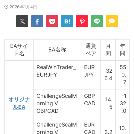
2026年1月4日
EAサイ
通貨
月
年
EA名称
ト名
ペア
間
間
RealWinTrader_
EUR
55
32
EURJPY
JPY
0.
6.4
7
ChallengeScalM
GBP
-1
オリジナ
14.
orning V
CAD
32
ルEA
5
GBPCAD
.0
ChallengeScalM
EUR
10.
orning V
CAD
3.2