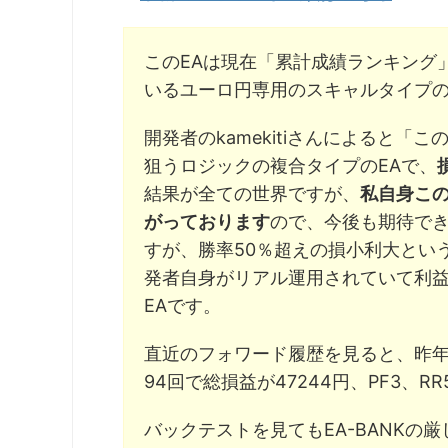
このEAは現在「累計成績ランキング」
いるユーロ円専用のスキャルタイプの
開発者のkamekitiさんによると
狙うロジックの複合タイプのEAで、
結果が全ての世界ですが、
私自身この
がっております
ので、今後も期待で
すが、勝率50％超えの損小利大とい
発者自身がリアル運用されていて利
EAです。
直近のフォワード履歴を見ると、昨年
94回で総損益が47244円、PF3、R
バックテストを見てもEA-BANKの厳