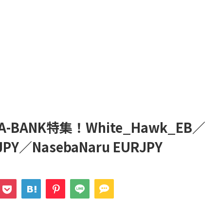
BANK特集！White_Hawk_EB／
DJPY／NasebaNaru EURJPY