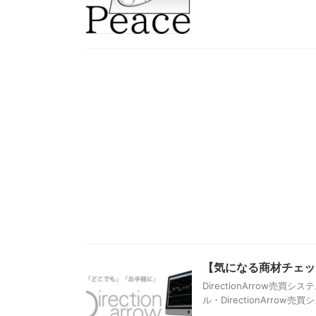
【気になる商材チェック】
DirectionArrow
ル・DirectionArro