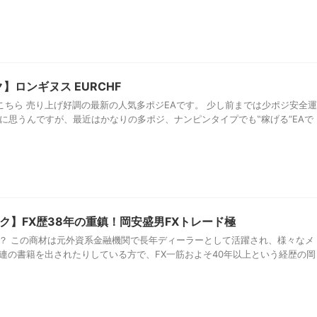
】ロンギヌス EURCHF
こちら 売り上げ好調の最新の人気多ポジEAです。 少し前までは少ポジ安全運
に思うんですが、最近はかなりの多ポジ、ナンピンタイプでも‟稼げる”EAで
ク】FX歴38年の重鎮！岡安盛男FXトレード極
は？ この商材は元外資系金融機関で長年ディーラーとして活躍され、様々なメ
関連の書籍を出されたりしている方で、FX一筋およそ40年以上という経歴の岡