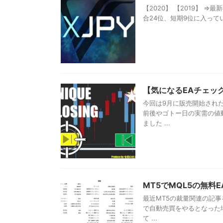
【2020】 【2019】 
合24位、短期9位に入ってい
【気になるEAチェッ
今回は9月に販売開始された
前後やゴトー日の実需の値
ました ...
MT5でMQL5の無料
最近MT5の裁量関連の記事
で自動売買をやるとなった
て ...