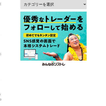
総
出
5
ね