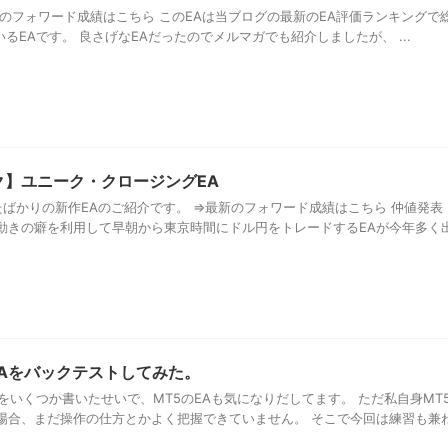
⇒最新のフォワード成績はこちら このEAは当ブログの最新のEA評価ランキングで
るEAです。 良さげなEAだったのでメルマガでも紹介しましたが、 ...
ク】ユニーク・クロージングEA
ばかりの新作EAのご紹介です。 ⇒最新のフォワード成績はこちら 仲値発表
動きの癖を利用して早朝から東京時間にドル円をトレードするEAが今年多く
EAをバックテストしてみた。
をいくつか書いたせいで、MT5のEAも気になりだしてます。 ただ私自身MT
場合、まだ操作の仕方とかよく把握できていません。 そこで今回は練習も兼