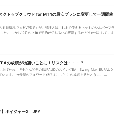
 デスクトップクラウド for MT4の最安プランに変更して一週間稼
合の必須環境であるVPSですが、管理人はこれまで使えるネットのシルバープ
ました。 しかし12月の上旬で契約が切れるため更新するかどうか検討していま
ングEAの成績が物凄いことに！リスクは・・・？
げたねこ博士さん開発のEURAUDのスイングEA、Swing_Max_EURAUD
います。 ⇒最新のフォワード成績はこちら この成績を見たときに、 ...
ク】ボイジャーX JPY