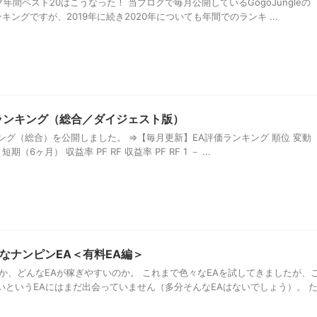
グ年間ベスト20はこうなった！ 当ブログで毎月公開しているGogoJungleの
キングですが、2019年に続き2020年についても年間でのランキ ...
価ランキング（総合／ダイジェスト版）
ンキング（総合）を公開しました。 ⇒【毎月更新】EA評価ランキング 順位 変動
期（6ヶ月） 収益率 PF RF 収益率 PF RF 1 － ...
なナンピンEA＜有料EA編＞
か、どんなEAが稼ぎやすいのか。 これまで色々なEAを試してきましたが、
いというEAにはまだ出会っていません（多分そんなEAはないでしょう）。 