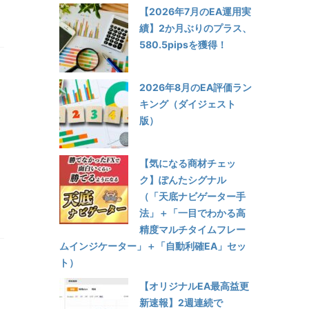
【2026年7月のEA運用実
績】2か月ぶりのプラス、
580.5pipsを獲得！
2026年8月のEA評価ラン
キング（ダイジェスト
版）
【気になる商材チェッ
ク】ぽんたシグナル
（「天底ナビゲーター手
法」＋「一目でわかる高
精度マルチタイムフレー
ムインジケーター」＋「自動利確EA」セッ
ト）
【オリジナルEA最高益更
新速報】2週連続で