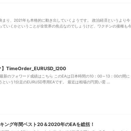
！
まり、2021年も本格的に動き出していくようです。 政治経済というより今
っていくかということが全世界の焦点なのでしょうけど、ワクチンの接種も
imeOrder_EURUSD_I200
】 ⇒最新のフォワード成績はこちら このEAは日本時間の10：00～13：00の間に
いう1分足のEURUSD専用EAです。 最近は相場の円買い需 ...
ンキング年間ベスト20＆2020年のEAを総括！