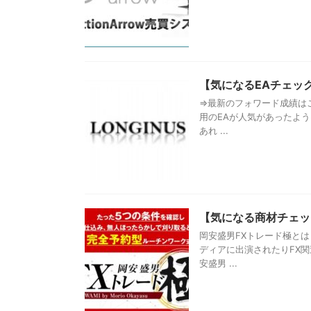
【気になるEAチェック
⇒最新のフォワード成績は
用のEAが人気があったよう
あれ ...
【気になる商材チェッ
岡安盛男FXトレード極と
ディアに出演されたりFX
安盛男 ...