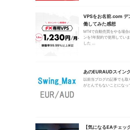
VPSをお名前.com
働してみた感想
MT4で自動売買をやる場
ンを1年契約で使用してい
した ...
あのEURAUDスイ
以前当ブログの記事でも取り上
がとんでもないことになって
【気になるEAチェッ