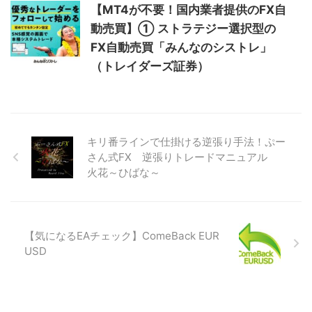
【MT4が不要！国内業者提供のFX自
動売買】① ストラテジー選択型の
FX自動売買「みんなのシストレ」
（トレイダーズ証券）
キリ番ラインで仕掛ける逆張り手法！ぷー
さん式FX 逆張りトレードマニュアル
火花～ひばな～
【気になるEAチェック】ComeBack EUR
USD