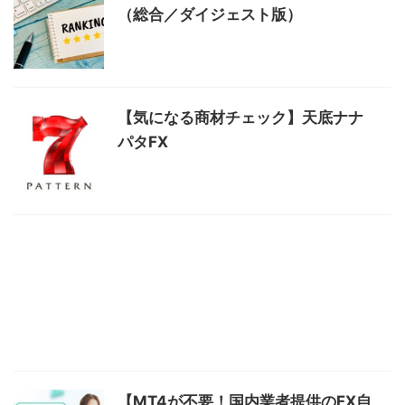
（総合／ダイジェスト版）
【気になる商材チェック】天底ナナ
パタFX
【MT4が不要！国内業者提供のFX自