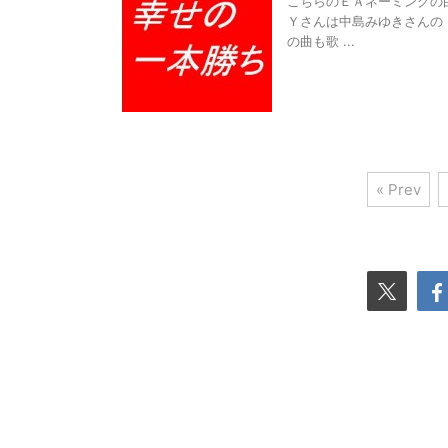
こちらのＥＡネーミングの由
Ｙさんは中島みゆきさんの
の曲も歌 ...
« Prev