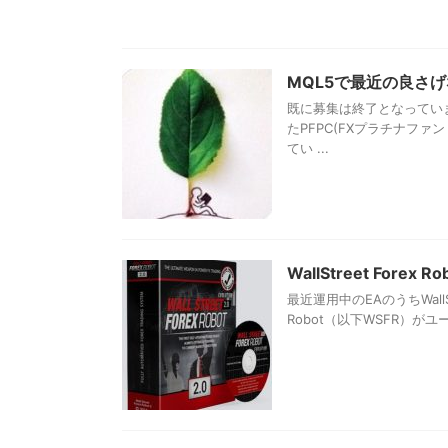
MQL5で最近の良さ
既に募集は終了となってい
たPFPC(FXプラチナフ
てい ...
WallStreet Forex R
最近運用中のEAのうちWallSt
Robot（以下WSFR）がユ