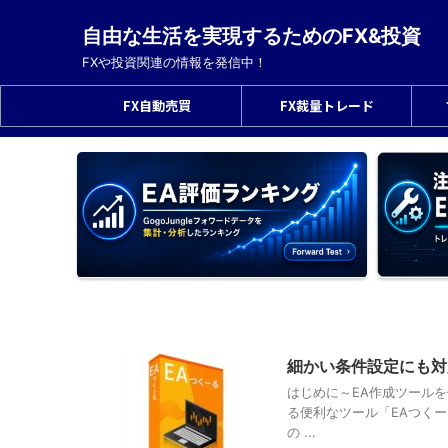
自由な生活を実現するためのFX&投資
FXや投資関連の情報を発信中！
FX自動売買
FX裁量トレード
細かい条件設定にも対
はじめに～EA作成ツールを
る便利なツール「EAつく
の ...