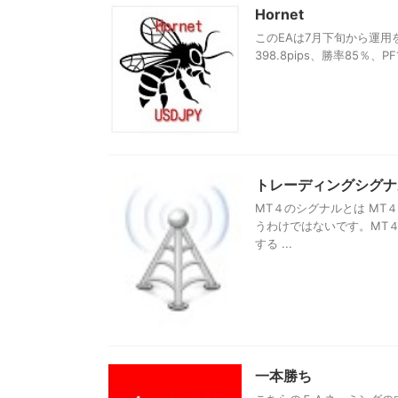
Hornet
このEAは7月下旬から運
398.8pips、勝率85％、
トレーディングシグナ
MT４のシグナルとは MT
うわけではないです。MT
する ...
一本勝ち