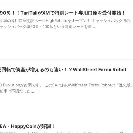
0％！！TariTaliがXMで特別レート専用口座を受付開始！
バック率の専用口座開設ページHighRebateをオープン！ キャッシュバックIBの
とキャッシュバック率90％～100％という特別レートを適 ...
で資産が増えるのも速い！？WallStreet Forex Robot
ot 2.0 Evolutionが好調です。 このEAはあのWallStreet Forex Robotの「進化版
半は不調だったこ ...
料EA・HappyCoinが好調！