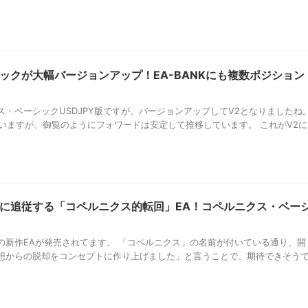
ックが大幅バージョンアップ！EA-BANKにも複数ポジション
・ベーシックUSDJPY版ですが、バージョンアップしてV2となりましたね
思いますが、御覧のようにフォワードは安定して推移しています。 これがV2に
に追従する「コペルニクス的転回」EA！コペルニクス・ベー
の新作EAが発売されてます。 「コペルニクス」の名前が付いている通り、開
想からの脱却をコンセプトに作り上げました」と言うことで、期待できそう