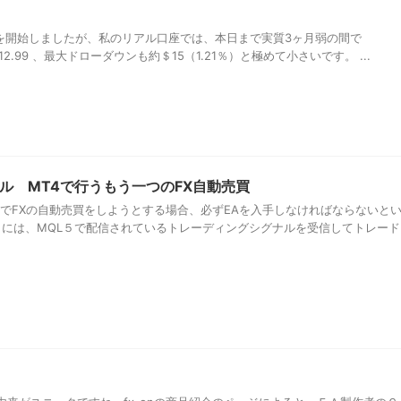
用を開始しましたが、私のリアル口座では、本日まで実質3ヶ月弱の間で
PF12.99 、最大ドローダウンも約＄15（1.21％）と極めて小さいです。 ...
ル MT4で行うもう一つのFX自動売買
４でFXの自動売買をしようとする場合、必ずEAを入手しなければならないと
４には、MQL５で配信されているトレーディングシグナルを受信してトレード