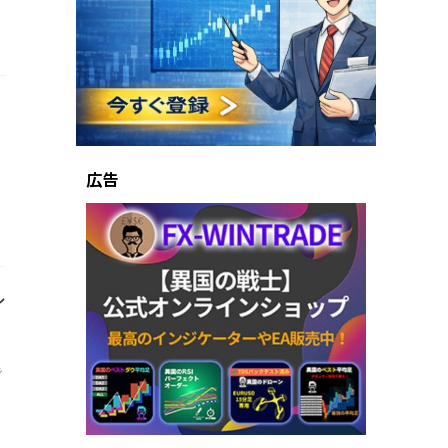
。
広告
シ
で