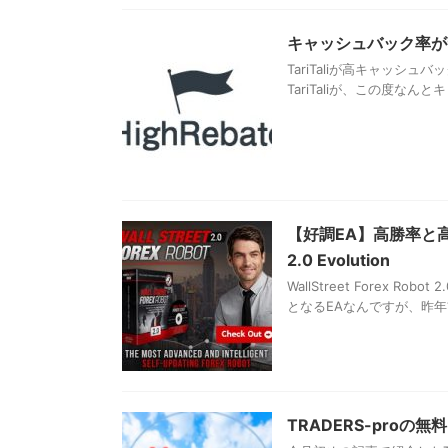
キャッシュバック率が9
TariTaliが高キャッシュ
TariTaliが、この度なん
【好調EA】高勝率と高回転
2.0 Evolution
WallStreet Forex Rob
となるEAなんですが、昨年前
TRADERS-proの無