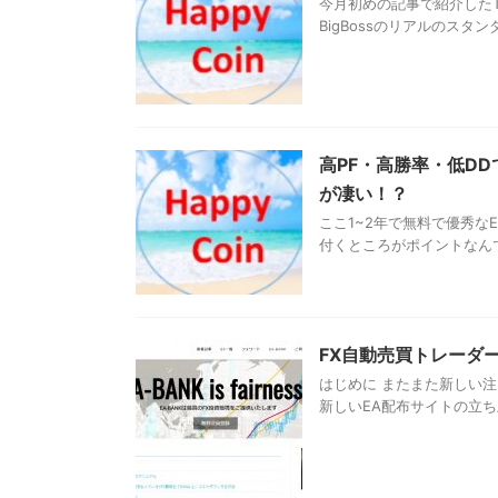
今月初めの記事で紹介したTRA
BigBossのリアルのスタ
高PF・高勝率・低DDで
が凄い！？
ここ1~2年で無料で優秀な
付くところがポイントなんですが
FX自動売買トレーダー
はじめに またまた新しい注
新しいEA配布サイトの立ち