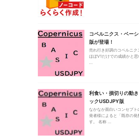
コペルニクス・ベーシ
版が登場！
売れ行き好調のコペルニクス
ほぼV1だけでの成績かと
...
利食い・損切りの動き
ックUSDJPY版
なかなか面白いコンセプト
発者様によると「既存の発
す。 名称 ...