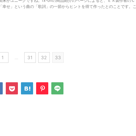
来がユニークですね。fx-onの商品紹介のページによると、ＥＡ製作者のＣ
「幸せ」という曲の「歌詞」の一節からヒントを得て作ったとのことです。
1
…
31
32
33