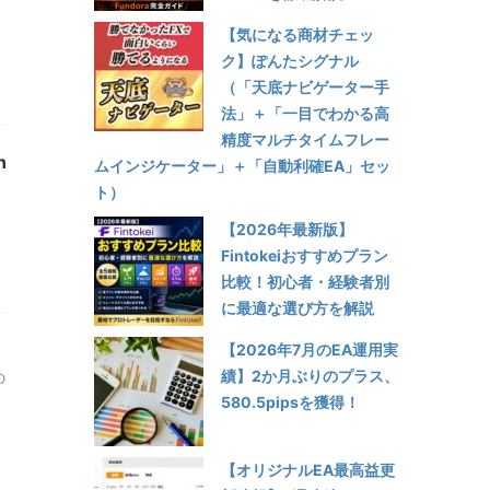
【気になる商材チェッ
ク】ぽんたシグナル
（「天底ナビゲーター手
法」＋「一目でわかる高
精度マルチタイムフレー
n
ムインジケーター」＋「自動利確EA」セッ
ト）
【2026年最新版】
Fintokeiおすすめプラン
比較！初心者・経験者別
に最適な選び方を解説
【2026年7月のEA運用実
績】2か月ぶりのプラス、
の
580.5pipsを獲得！
【オリジナルEA最高益更