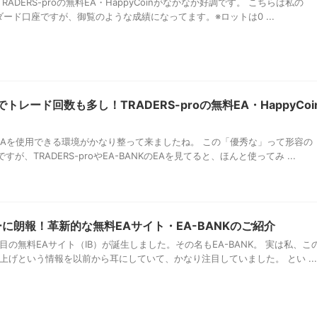
DERS-proの無料EA・HappyCoinがなかなか好調です。 こちらは私の
ンダード口座ですが、御覧のような成績になってます。※ロットは0 ...
トレード回数も多し！TRADERS-proの無料EA・HappyCoi
EAを使用できる環境がかなり整って来ましたね。 この「優秀な」って形容の
、TRADERS-proやEA-BANKのEAを見てると、ほんと使ってみ ...
に朗報！革新的な無料EAサイト・EA-BANKのご紹介
目の無料EAサイト（IB）が誕生しました。その名もEA-BANK。 実は私、こ
上げという情報を以前から耳にしていて、かなり注目していました。 とい ...