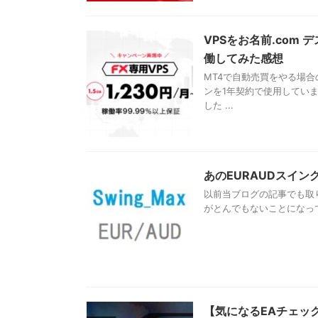
VPSをお名前.com
働してみた感想
MT4で自動売買をやる場
ンを1年契約で使用してい
した ...
あのEURAUDスイ
以前当ブログの記事でも取り上
がとんでもないことになって
【気になるEAチェッ