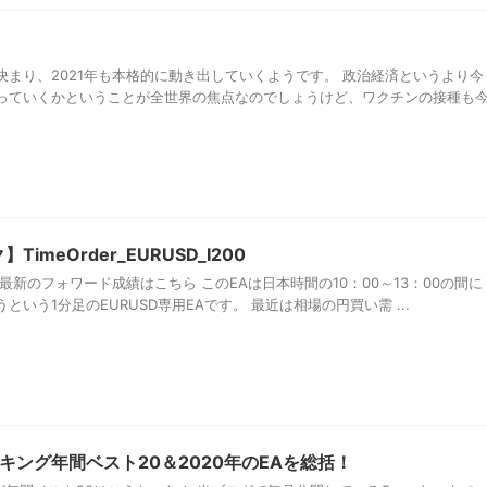
！
まり、2021年も本格的に動き出していくようです。 政治経済というより今
っていくかということが全世界の焦点なのでしょうけど、ワクチンの接種も
imeOrder_EURUSD_I200
】 ⇒最新のフォワード成績はこちら このEAは日本時間の10：00～13：00の間に
いう1分足のEURUSD専用EAです。 最近は相場の円買い需 ...
ンキング年間ベスト20＆2020年のEAを総括！