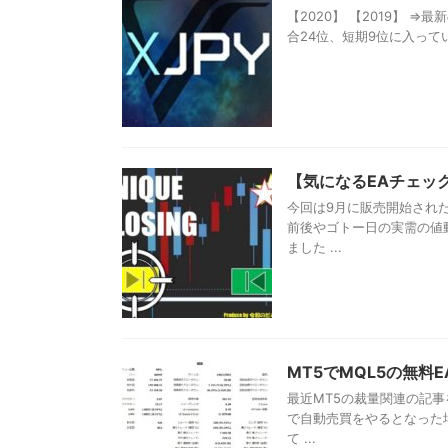
【2020】 【2019】 
合24位、短期9位に入ってい
【気になるEAチェッ
今回は9月に販売開始された
前後やゴトー日の実需の値
ました ...
MT5でMQL5の無料
最近MT5の裁量関連の記事
で自動売買をやるとなった
て ...