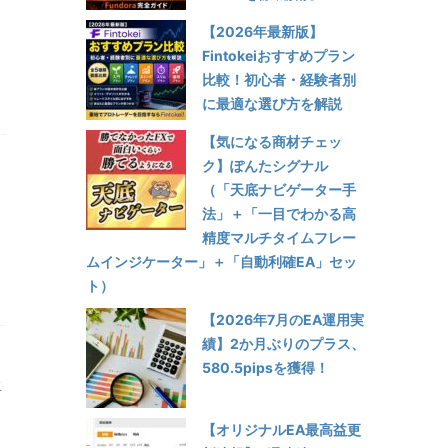
【2026年最新版】
Fintokeiおすすめプラン
比較！初心者・経験者別
に最適な選び方を解説
【気になる商材チェッ
ク】ぽんたシグナル
（「天底ナビゲーター手
法」＋「一目でわかる高
精度マルチタイムフレー
ムインジケーター」＋「自動利確EA」セッ
ト）
【2026年7月のEA運用実
績】2か月ぶりのプラス、
580.5pipsを獲得！
こ
た
【オリジナルEA最高益更