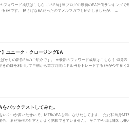
⇒最新のフォワード成績はこちら このEAは当ブログの最新のEA評価ランキングで
るEAです。 良さげなEAだったのでメルマガでも紹介しましたが、 ...
ク】ユニーク・クロージングEA
ばかりの新作EAのご紹介です。 ⇒最新のフォワード成績はこちら 仲値発表
動きの癖を利用して早朝から東京時間にドル円をトレードするEAが今年多く
EAをバックテストしてみた。
をいくつか書いたせいで、MT5のEAも気になりだしてます。 ただ私自身MT
場合、まだ操作の仕方とかよく把握できていません。 そこで今回は練習も兼