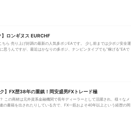
】ロンギヌス EURCHF
こちら 売り上げ好調の最新の人気多ポジEAです。 少し前までは少ポジ安全運
に思うんですが、最近はかなりの多ポジ、ナンピンタイプでも‟稼げる”EAで
ク】FX歴38年の重鎮！岡安盛男FXトレード極
は？ この商材は元外資系金融機関で長年ディーラーとして活躍され、様々なメ
関連の書籍を出されたりしている方で、FX一筋およそ40年以上という経歴の岡