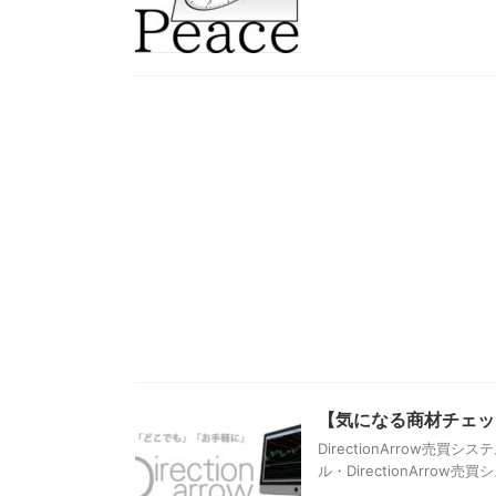
【気になる商材チェック】
DirectionArrow
ル・DirectionArro