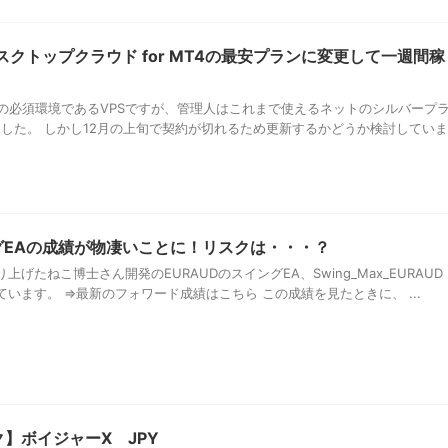
 デスクトップクラウド for MT4の最安プランに変更して一週間稼
合の必須環境であるVPSですが、管理人はこれまで使えるネットのシルバープ
ました。 しかし12月の上旬で契約が切れるため更新するかどうか検討していま
ングEAの成績が物凄いことに！リスクは・・・？
げたねこ博士さん開発のEURAUDのスイングEA、Swing_Max_EURAUD
います。 ⇒最新のフォワード成績はこちら この成績を見たときに、 ...
ク】ボイジャーX JPY