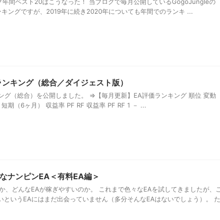
グ年間ベスト20はこうなった！ 当ブログで毎月公開しているGogoJungleの
キングですが、2019年に続き2020年についても年間でのランキ ...
価ランキング（総合／ダイジェスト版）
ンキング（総合）を公開しました。 ⇒【毎月更新】EA評価ランキング 順位 変動
期（6ヶ月） 収益率 PF RF 収益率 PF RF 1 － ...
なナンピンEA＜有料EA編＞
か、どんなEAが稼ぎやすいのか。 これまで色々なEAを試してきましたが、
いというEAにはまだ出会っていません（多分そんなEAはないでしょう）。 