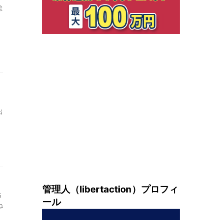
総
出
管理人（libertaction）プロフィ
5
ール
ね