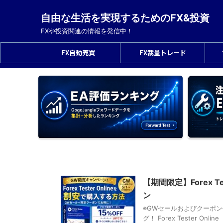
自由な生活を実現するためのFX&投資
FXや投資関連の情報を発信中！
FX自動売買
FX裁量トレード
【期間限定】Forex 
ン
※GWセールおよびクーポン使用
グ！ Forex Tester O