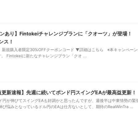
あり】Fintokeiチャレンジプランに「クオーツ」が登場！
ャンス！
ei 新規購入者限定30%OFFクーポンコード ▼詳細はこちら ※本キャンペーン
 Fintokeiに新たなチャレンジプラン「クオ ...
益更新速報】先週に続いてポンド円スイングEAが最高益更新！
ド円が伸びてスイングEAも好調かと思ったんですが、週後半は中東情勢の緊
び悩みとなっているドル円のEAは仕方ないとして、期待のRealWinTra ...