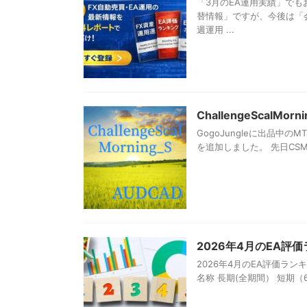
「3月のEA運用実績」で
替情報」ですが、今後は「
週運用 ...
ChallengeScal
GogoJungleに出品中のMT
を追加しました。 先日CSMS_
2026年4月のEA評
2026年4月のEA評価ラン
名称 長期(全期間） 短期（6ヶ月