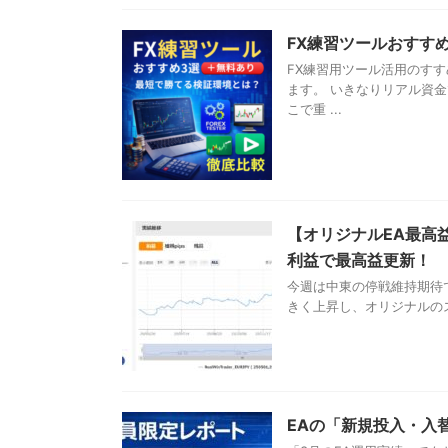
FX練習ツールおすす
FX練習用ツール活用のす
ます。 いきなりリアル資
こで重 ...
【オリジナルEA最高益
利益で最高益更新！
今週は中東の停戦維持期待
きく上昇し、オリジナルのスイングE
EAの「新規投入・入