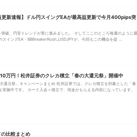
更新速報】ドル円スイングEAが最高益更新で今月400pips突
円を突破、円安トレンドが更に進みました。 そしてここのところ毎週のように
ングEA・BBBreakerRush_USDJPYが、今回もこの機会を捉 ...
選で10万円！松井証券のクレカ積立「春の大還元祭」開催中
の大還元祭」キャンペーンまとめ 松井証券では、クレカ積立を対象とした「春
を実施中です。 カード入会＋積立で、現金がもらえる内容になっています。
ドの比較まとめ