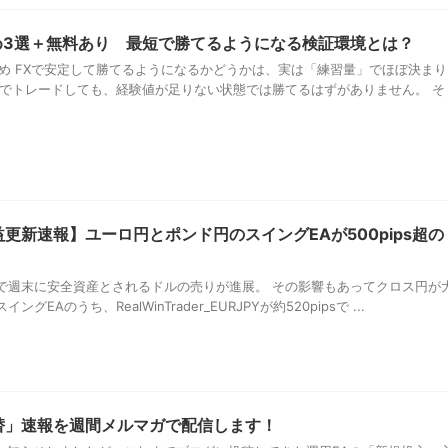
め3選＋無料あり 最短で勝てるようになる検証環境とは？
すめ FXで安定して勝てるようになるかどうかは、実は「練習量」でほぼ決まり
金でトレードしても、経験値が足りない状態では勝てるはずがありません。 そ
更新速報】ユーロ円とポンド円のスイングEAが500pips超の
で週末に安全資産とされるドルの売りが進展。 その影響もあってクロス円が
Aのうち、RealWinTrader_EURJPYが約520pipsで ...
替」速報を週間メルマガで配信します！