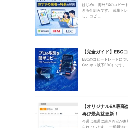
はじめに 海外FXのコピ
きる仕組みです。 裁量ト
し、コピ ...
【完全ガイド】EBC
EBCのコピートレードについて
Group（以下EBC）です
【オリジナルEA最高益更
再び最高益更新！
今週は先週に続き円安が進展
られています。 一部報道