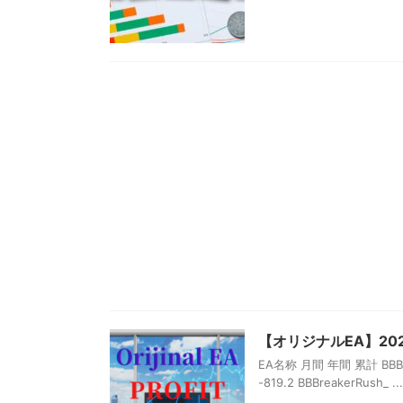
【オリジナルEA】20
EA名称 月間 年間 累計 BBBreak
-819.2 BBBreakerRush_ ...