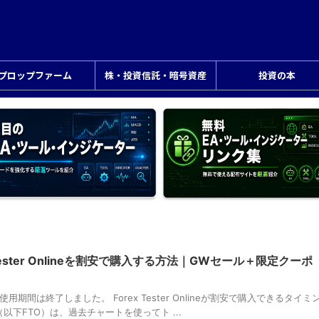
プロップファーム
株・投資信託・暗号資産
投資の本
Tester Onlineを割安で購入する方法｜GWセール＋限定クーポ
期間は終了しました。 Forex Tester Onlineが割安で購入できるタイミ
nline（以下FTO）は、過去チャートを使ってト ...