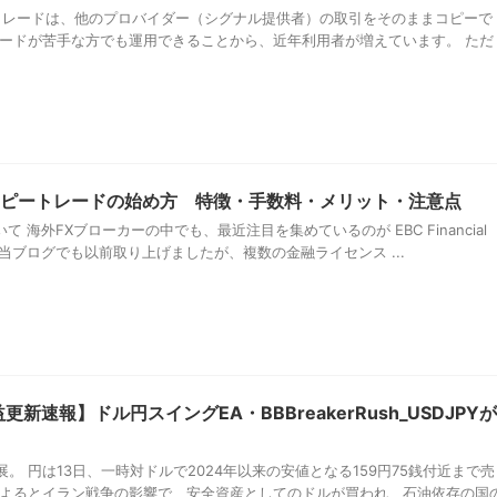
ートレードは、他のプロバイダー（シグナル提供者）の取引をそのままコピーで
レードが苦手な方でも運用できることから、近年利用者が増えています。 ただ
コピートレードの始め方 特徴・手数料・メリット・注意点
 海外FXブローカーの中でも、最近注目を集めているのが EBC Financial
。 当ブログでも以前取り上げましたが、複数の金融ライセンス ...
新速報】ドル円スイングEA・BBBreakerRush_USDJPYが
。 円は13日、一時対ドルで2024年以来の安値となる159円75銭付近まで売
によるとイラン戦争の影響で、安全資産としてのドルが買われ、石油依存の国