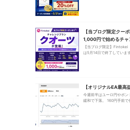
【当ブログ限定クーポン
1,000円で始めるチ
【当ブログ限定】Fintok
は5月14日で終了しています。
【オリジナルEA最高
今週前半はユーロ円やポン
緩和で下落。 160円手前で伸