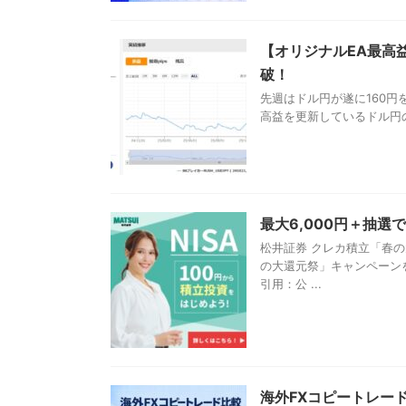
【オリジナルEA最高益
破！
先週はドル円が遂に160
高益を更新しているドル円のスイ
最大6,000円＋抽
松井証券 クレカ積立「春
の大還元祭」キャンペーン
引用：公 ...
海外FXコピートレー