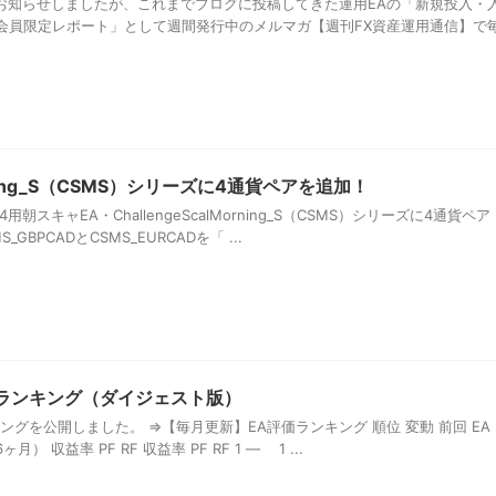
もお知らせしましたが、これまでブログに投稿してきた運用EAの「新規投入・
会員限定レポート」として週間発行中のメルマガ【週刊FX資産運用通信】で
Morning_S（CSMS）シリーズに4通貨ペアを追加！
4用朝スキャEA・ChallengeScalMorning_S（CSMS）シリーズに4通貨ペア
GBPCADとCSMS_EURCADを「 ...
価ランキング（ダイジェスト版）
キングを公開しました。 ⇒【毎月更新】EA評価ランキング 順位 変動 前回 EA
） 収益率 PF RF 収益率 PF RF 1 ― 1 ...