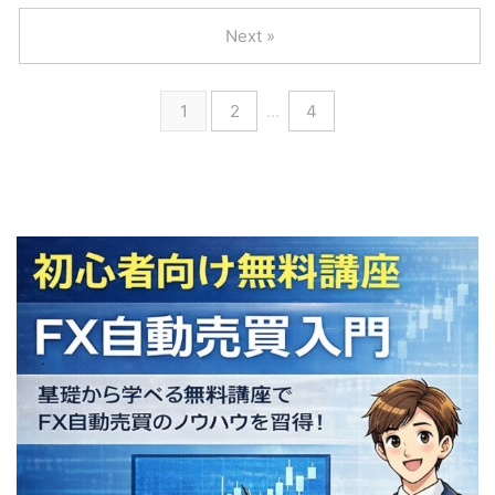
Next »
1
2
…
4