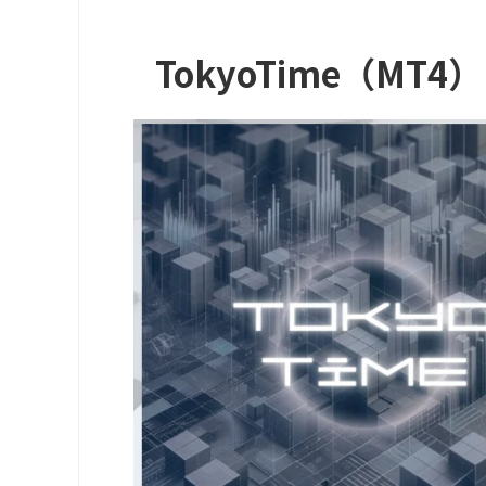
TokyoTime（MT4）