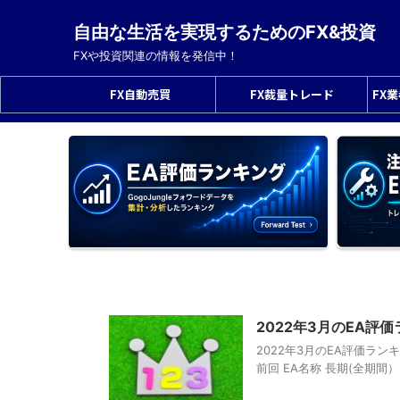
自由な生活を実現するためのFX&投資
FXや投資関連の情報を発信中！
FX自動売買
FX裁量トレード
FX
2022年3月のEA
2022年3月のEA評価ラ
前回 EA名称 長期(全期間） 短