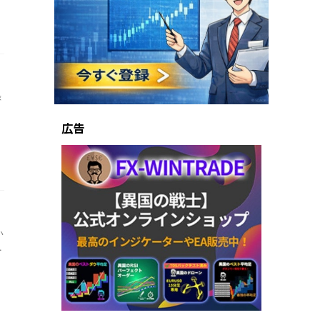
録
広告
い
.