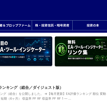
業者＆プロップファーム
株・投資信託・暗号資産
投資の本
評価ランキング（総合／ダイジェスト版）
ンキング（総合）を公開しました。 ⇒【毎月更新】EA評価ランキング 順位 変動
期（6ヶ月） 収益率 PF RF 収益率 PF RF 1 ― ...