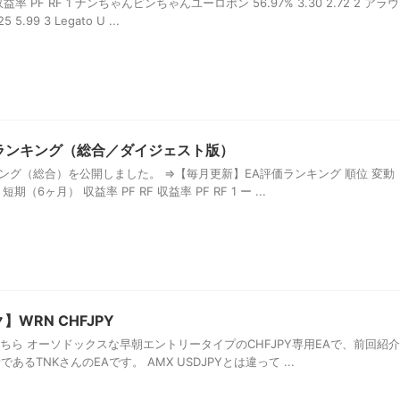
率 PF RF 1 ナンちゃんピンちゃんユーロポン 56.97% 3.30 2.72 2 アラウ
.99 3 Legato U ...
価ランキング（総合／ダイジェスト版）
ンキング（総合）を公開しました。 ⇒【毎月更新】EA評価ランキング 順位 変動
期（6ヶ月） 収益率 PF RF 収益率 PF RF 1 ー ...
WRN CHFJPY
はこちら オーソドックスな早朝エントリータイプのCHFJPY専用EAで、前回紹介
であるTNKさんのEAです。 AMX USDJPYとは違って ...