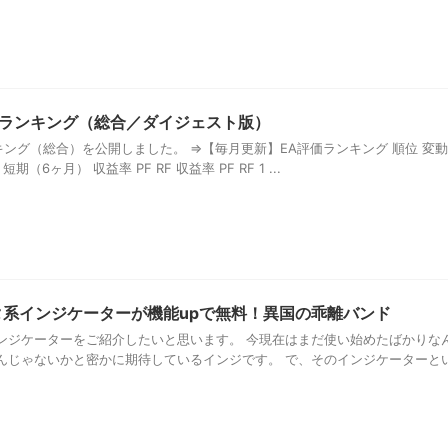
評価ランキング（総合／ダイジェスト版）
ンキング（総合）を公開しました。 ⇒【毎月更新】EA評価ランキング 順位 変動
期（6ヶ月） 収益率 PF RF 収益率 PF RF 1 ...
タ系インジケーターが機能upで無料！異国の乖離バンド
ンジケーターをご紹介したいと思います。 今現在はまだ使い始めたばかりな
んじゃないかと密かに期待しているインジです。 で、そのインジケーターと