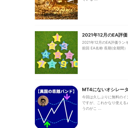
2021年12月のEA
2021年12月のEA評価ラ
前回 EA名称 長期(全期間） 短
MT4にないオシレー
今回は久しぶりに無料のイ
ですが、これかなり使える
うのがこ ...