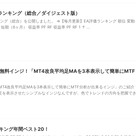
評価ランキング（総合／ダイジェスト版）
ンキング（総合）を公開しました。 ⇒【毎月更新】EA評価ランキング 順位 変動
期（6ヶ月） 収益率 PF RF 収益率 PF RF 1 ↑ ...
無料インジ！「MT4改良平均足MAを3本表示して簡単にMTF
T4改良平均足MAを3本表示して簡単にMTF分析が出来るインジ」のご紹介
均足を表示させたシンプルなインジなんですが、色でトレンドの方向を把握で
ンキング年間ベスト20！