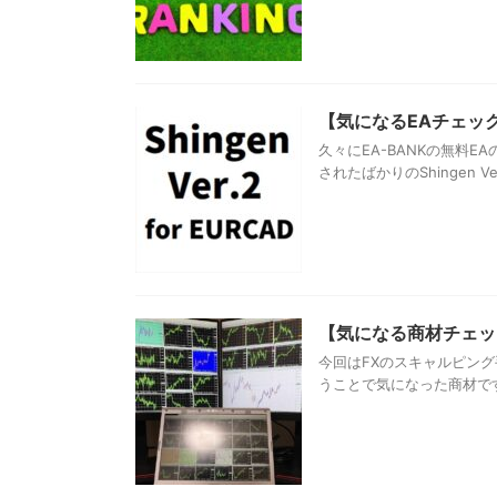
【気になるEAチェック】Sh
久々にEA-BANKの無料
されたばかりのShingen Ver.2 
【気になる商材チェック
今回はFXのスキャルピン
うことで気になった商材です。