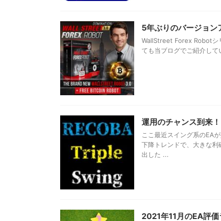
5年ぶりのバージョンアップ！W
WallStreet Forex 
ても当ブログでご紹介している海
運用のチャンス到来！
ここ最近スイング系のEA
下降トレンドで、大きな利
出した ...
2021年11月のEA