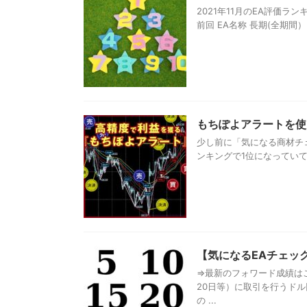
2021年11月のEA評価ラ
前回 EA名称 長期(全期間） 短
もちぽよアラートを使
少し前に「気になる商材チ
ンキングで1位になっていて、あ
【気になるEAチェック】
⇒最新のフォワード成績はこ
20日等）に取引を行うド
の ...