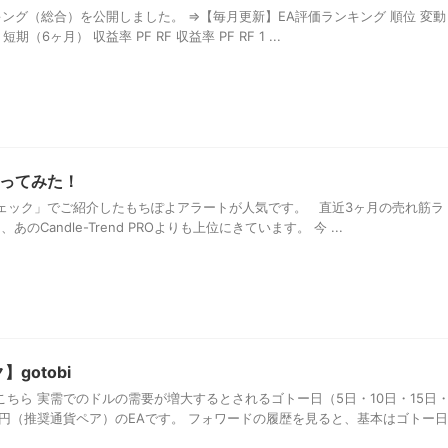
ンキング（総合）を公開しました。 ⇒【毎月更新】EA評価ランキング 順位 変動
期（6ヶ月） 収益率 PF RF 収益率 PF RF 1 ...
ってみた！
ェック」でご紹介したもちぽよアラートが人気です。 直近3ヶ月の売れ筋ラ
のCandle-Trend PROよりも上位にきています。 今 ...
gotobi
ちら 実需でのドルの需要が増大するとされるゴトー日（5日・10日・15日
ル円（推奨通貨ペア）のEAです。 フォワードの履歴を見ると、基本はゴトー日