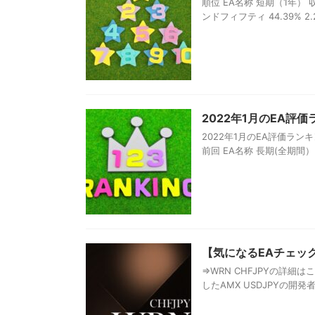
順位 EA名称 短期（1年） 収益
ンドフィフティ 44.39% 2.25 5
2022年1月のEA評
2022年1月のEA評価ラ
前回 EA名称 長期(全期間） 短
【気になるEAチェック】
⇒WRN CHFJPYの詳細
したAMX USDJPYの開発者