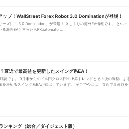
allStreet Forex Robot 3.0 Dominationが登場！
Robotシリーズに「 3.0 Domination」が登場！ 久しぶりの海外EA情報です。 といっ
外EAと言ったらFXautomate ...
？直近で最高益を更新したスイング系EA！
が好調です。 9月末からのドル円クロス円の上昇トレンドとその後の調整によ
確を決めるスイング系EAが続出しています。 そこで今回は、直近で最高益を
評価ランキング（総合／ダイジェスト版）