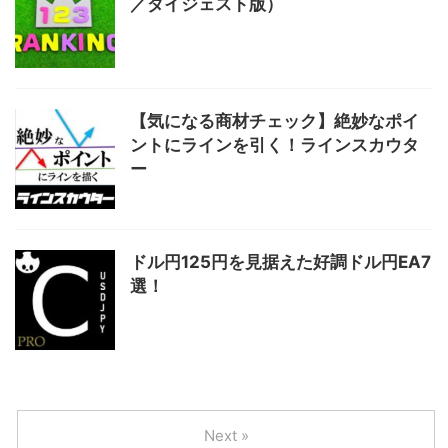
／ダイジェスト版）
【気になる商材チェック】絶妙なポイ
ントにラインを引く！ラインスカウタ
ー
ドル円125円を見据えた好調ドル円EA7
選！
Next »