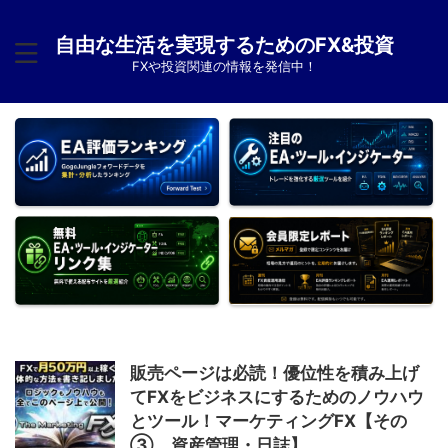
自由な生活を実現するためのFX&投資
FXや投資関連の情報を発信中！
販売ページは必読！優位性を積み上げ
てFXをビジネスにするためのノウハウ
とツール！マーケティングFX【その
③ 資産管理・日誌】