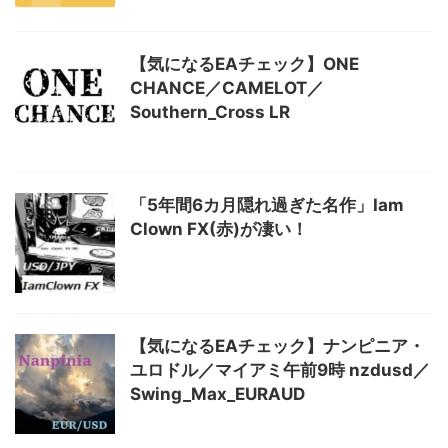
【気になるEAチェック】ONE
CHANCE／CAMELOT／
Southern_Cross LR
「5年間6カ月隠れ過ぎた名作」Iam
Clown FX(赤)が凄い！
【気になるEAチェック】ナンピニア・
ユロドル／マイアミ午前9時 nzdusd／
Swing_Max_EURAUD