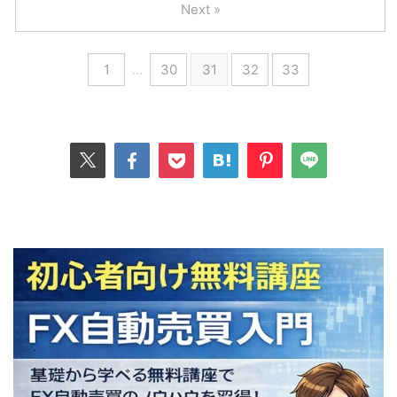
Next »
1
…
30
31
32
33