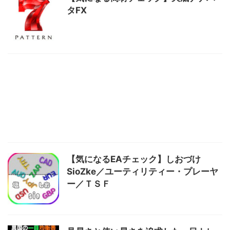
タFX
【気になるEAチェック】しおづけ
SioZke／ユーティリティー・プレーヤ
ー／ＴＳＦ